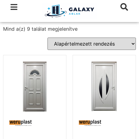
Mind a(z) 9 találat megjelenítve