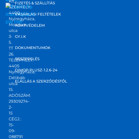
Kft.
FIZETÉS & SZÁLLÍTÁS
SZÉKHELY:
4400
marketplace
VÁSÁRLÁSI FELTÉTELEK
Nyíregyháza,
partner
Moszkva
ADATVÉDELEM
utca
3-
GY.I.K
5.
DOKUMENTUMOK
TT
26.
BESZERELÉS
TELEPHELY:
4405
DIMOP PLUSZ-1.2.6-24
Nyíregyháza,
Délibáb
ELÁLLÁS A SZERZŐDÉSTŐL
utca
15.
ADÓSZÁM:
29309274-
2-
15
CÉGJ.:
15-
09-
088791