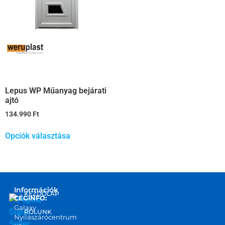
Lepus WP Műanyag bejárati
ajtó
134.990
Ft
Opciók választása
Információk
KEZDŐLAP
CÉGINFO:
Galaxy
RÓLUNK
Nyílászárócentrum