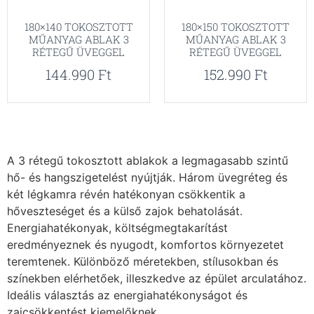
180×140 TOKOSZTOTT
180×150 TOKOSZTOTT
MŰANYAG ABLAK 3
MŰANYAG ABLAK 3
RÉTEGŰ ÜVEGGEL
RÉTEGŰ ÜVEGGEL
144.990
Ft
152.990
Ft
A 3 rétegű tokosztott ablakok a legmagasabb szintű
hő- és hangszigetelést nyújtják. Három üvegréteg és
két légkamra révén hatékonyan csökkentik a
hőveszteséget és a külső zajok behatolását.
Energiahatékonyak, költségmegtakarítást
eredményeznek és nyugodt, komfortos környezetet
teremtenek. Különböző méretekben, stílusokban és
színekben elérhetőek, illeszkedve az épület arculatához.
Ideális választás az energiahatékonyságot és
zajcsökkentést kiemelőknek.