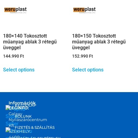
180×140 Tokosztott
180×150 Tokosztott
műanyag ablak 3 rétegű
műanyag ablak 3 rétegű
üveggel
üveggel
144.990
Ft
152.990
Ft
Select options
Select options
Információk
KEZDŐLAP
CÉGINFO:
Galaxy
RÓLUNK
Nyílászárócentrum
Kft.
FIZETÉS & SZÁLLÍTÁS
SZÉKHELY:
4400