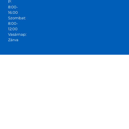
P:
8:00-
16:00
Szombat:
8:00-
12:00
Vasárnap:
Zárva