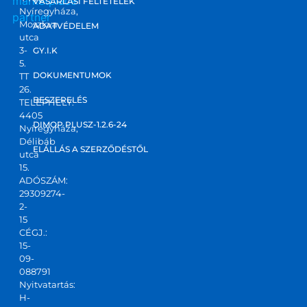
marketplace
VÁSÁRLÁSI FELTÉTELEK
Nyíregyháza,
partner
Moszkva
ADATVÉDELEM
utca
3-
GY.I.K
5.
DOKUMENTUMOK
TT
26.
BESZERELÉS
TELEPHELY:
4405
DIMOP PLUSZ-1.2.6-24
Nyíregyháza,
Délibáb
ELÁLLÁS A SZERZŐDÉSTŐL
utca
15.
ADÓSZÁM:
29309274-
2-
15
CÉGJ.:
15-
09-
088791
Nyitvatartás:
H-