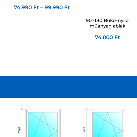
74.990
Ft
–
99.990
Ft
90×180 Bukó-nyíló
műanyag ablak
74.000
Ft