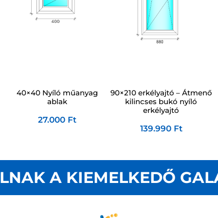
40×40 Nyíló műanyag
90×210 erkélyajtó – Átmenő
ablak
kilincses bukó nyíló
erkélyajtó
27.000
Ft
139.990
Ft
LNAK A KIEMELKEDŐ GAL