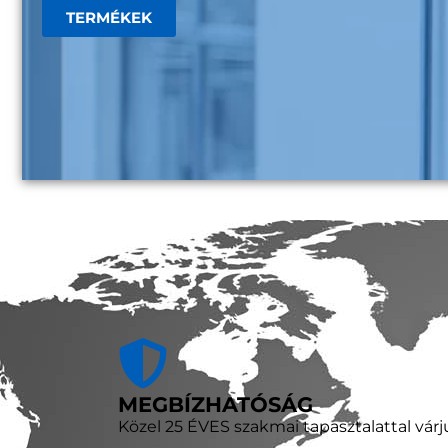
TERMÉKEK
MEGBÍZHATÓSÁG
Közel 25 ÉVES szakmai tapasztalattal várj