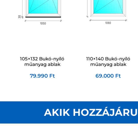
105×132 Bukó-nyíló
110×140 Bukó-nyíló
műanyag ablak
műanyag ablak
79.990
Ft
69.000
Ft
AKIK HOZZÁJÁRU