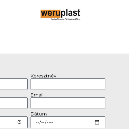
Keresztnév
Email
Dátum