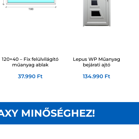
120×40 – Fix felülvilágító
Lepus WP Műanyag
műanyag ablak
bejárati ajtó
37.990
Ft
134.990
Ft
AXY MINŐSÉGHEZ!