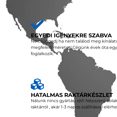
EGYEDI IGÉNYEKRE SZABVA
Ne csüggedj ha nem találod meg kínála
megfelelő méretet! Cégünk évek óta egye
foglalkozik.
HATALMAS RAKTÁRKÉSZLET
Nálunk nincs gyártási idő! Népszerű abla
raktárról , akár 1-3 napos szállítással elérh