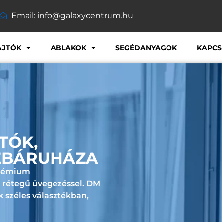
Email: info@galaxycentrum.hu
AJTÓK
ABLAKOK
SEGÉDANYAGOK
KAPCS
TÓK,
EBÁRUHÁZA
Prémium
 3 rétegű üvegezéssel. DM
k széles választékban,