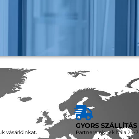
GYORS SZÁLLÍTÁS
uk vásárlóinkat.
Partnereinknek hála 24-72