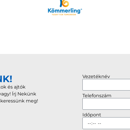
NK!
Vezetéknév
ok és ajtók
vagy! Írj Nekünk
Telefonszám
r keressünk meg!
Időpont