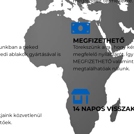
megrendelt termékekre.
MEGFIZETHETŐ
tunkban a neked
Törekszünk arra , hogy k
di ablakok gyártásával is
megfelelő nyílászárót. Íg
MEGFIZETHETŐ valamint P
megtalálhatóak nálunk.
14 NAPOS VISSZA
kjaink közvetlenül
etőek.