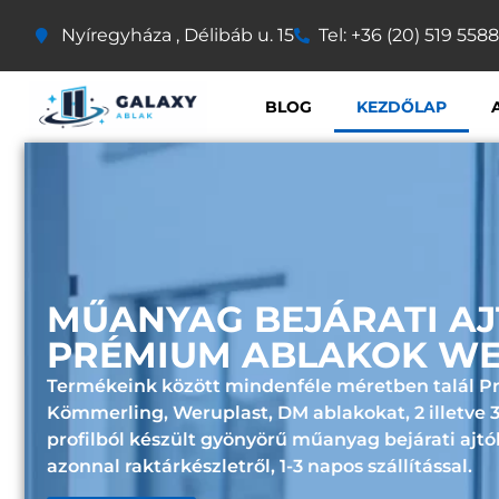
Nyíregyháza , Délibáb u. 15
Tel: +36 (20) 519 5588
BLOG
KEZDŐLAP
MŰANYAG BEJÁRATI AJ
PRÉMIUM ABLAKOK W
Termékeink között mindenféle méretben talál 
Kömmerling
,
Weruplast
,
DM
ablakokat, 2 illetve
profilból készült gyönyörű műanyag bejárati ajtó
azonnal
raktárkészletről
,
1-3 napos szállítással.