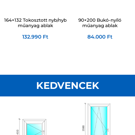
90×200 Bukó-nyíló
164×132 Tokosztott nyb/nyb
műanyag ablak
műanyag ablak
84.000
Ft
132.990
Ft
KEDVENCEK