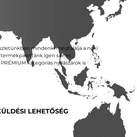
észletünkben mindenki megtalálja a neki
y termékpalettánk igen színes ,
RÉMIUM kategóriás nyílászárók is
KÜLDÉSI LEHETŐSÉG