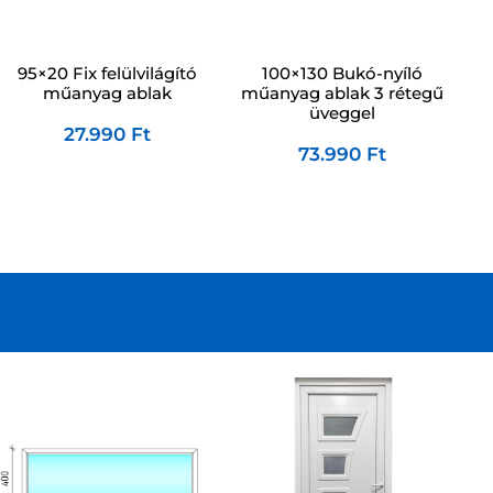
100×130 Bukó-nyíló
95×20 Fix felülvilágító
műanyag ablak 3 rétegű
műanyag ablak
üveggel
27.990
Ft
73.990
Ft