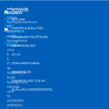
Információk
KEZDŐLAP
CÉGINFO:
Galaxy
RÓLUNK
Nyílászárócentrum
Kft.
FIZETÉS & SZÁLLÍTÁS
SZÉKHELY:
4400
marketplace
VÁSÁRLÁSI FELTÉTELEK
Nyíregyháza,
partner
Moszkva
ADATVÉDELEM
utca
3-
GY.I.K
5.
DOKUMENTUMOK
TT
26.
BESZERELÉS
TELEPHELY:
4405
DIMOP PLUSZ-1.2.6-24
Nyíregyháza,
Délibáb
ELÁLLÁS A SZERZŐDÉSTŐL
utca
15.
ADÓSZÁM:
29309274-