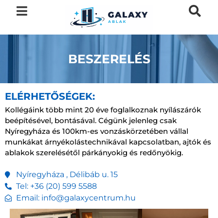
BESZERELÉS
ELÉRHETŐSÉGEK:
Kollégáink több mint 20 éve foglalkoznak nyílászárók
beépítésével, bontásával. Cégünk jelenleg csak
Nyíregyháza és 100km-es vonzáskörzetében vállal
munkákat árnyékolástechnikával kapcsolatban, ajtók és
ablakok szerelésétől párkányokig és redőnyökig.
Nyíregyháza , Délibáb u. 15
Tel: +36 (20) 599 5588
Email: info@galaxycentrum.hu