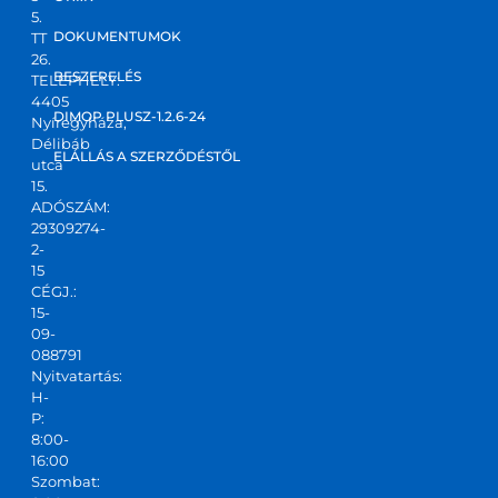
5.
DOKUMENTUMOK
TT
26.
BESZERELÉS
TELEPHELY:
4405
DIMOP PLUSZ-1.2.6-24
Nyíregyháza,
Délibáb
ELÁLLÁS A SZERZŐDÉSTŐL
utca
15.
ADÓSZÁM:
29309274-
2-
15
CÉGJ.:
15-
09-
088791
Nyitvatartás:
H-
P:
8:00-
16:00
Szombat: