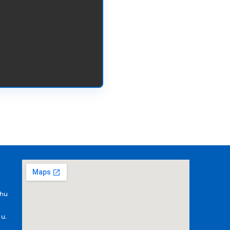
.hu
 u.