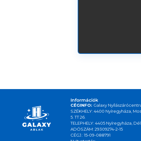
Információk
CÉGINFO:
Galaxy Nyílászárócentr
SZÉKHELY: 4400 Nyíregyháza, Mos
5. TT 26.
TELEPHELY: 4405 Nyíregyháza, Déli
ADÓSZÁM: 29309274-2-15
CÉGJ.: 15-09-088791