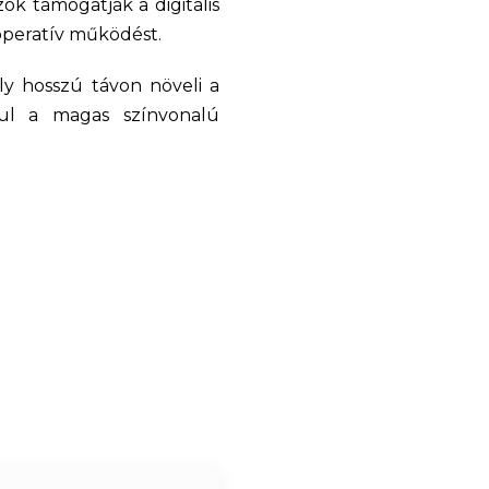
ök támogatják a digitális
operatív működést.
ely hosszú távon növeli a
rul a magas színvonalú