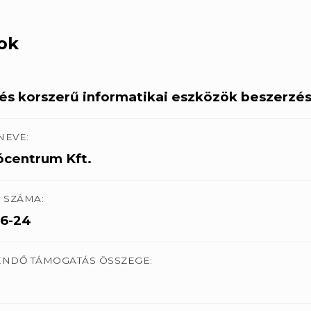
ok
ztés korszerű informatikai eszközök beszerzé
NEVE:
ócentrum Kft.
 SZÁMA:
.6-24
TENDŐ TÁMOGATÁS ÖSSZEGE: