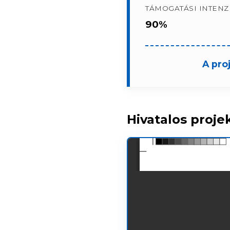
TÁMOGATÁSI INTENZI
90%
A pro
Hivatalos proje