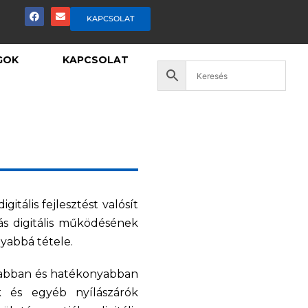
KAPCSOLAT
GOK
KAPCSOLAT
tális fejlesztést valósít
ás digitális működésének
nyabbá tétele.
rsabban és hatékonyabban
ók és egyéb nyílászárók