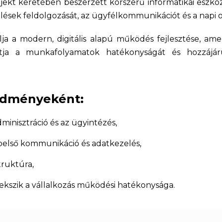
ojekt keretében beszerzett korszerű informatikai eszköz
lések feldolgozását, az ügyfélkommunikációt és a napi 
lja a modern, digitális alapú működés fejlesztése, am
vítja a munkafolyamatok hatékonyságát és hozzájá
redményeként:
minisztráció és az ügyintézés,
belső kommunikáció és adatkezelés,
struktúra,
ekszik a vállalkozás működési hatékonysága.