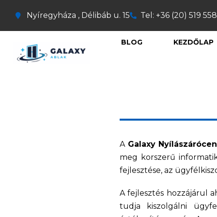
Nyíregyháza , Délibáb u. 15
Tel: +36 (20) 519 55
BLOG
KEZDŐLAP
A
Galaxy Nyílászárócen
meg korszerű informatik
fejlesztése, az ügyfélkis
A fejlesztés hozzájárul
tudja kiszolgálni ügyf