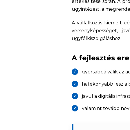
értékesítése során. A pr
ügyintézést, a megrende
A vállalkozás kiemelt cé
versenyképességet, ja
ügyfélkiszolgáláshoz.
A fejlesztés e
gyorsabbá válik az ad
hatékonyabb lesz a 
javul a digitális infra
valamint tovább növ