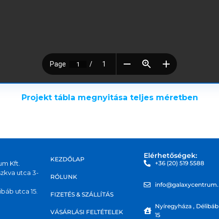
Projekt tábla megnyitása teljes méretben
Elérhetőségek:
KEZDŐLAP
um Kft.
+36 (20) 519 5588
zkva utca 3-
RÓLUNK
info@galaxycentrum
báb utca 15.
FIZETÉS & SZÁLLÍTÁS
Nyíregyháza , Délibáb
VÁSÁRLÁSI FELTÉTELEK
15