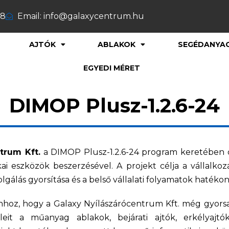
88
Email: info@galaxycentrum.hu
AJTÓK
ABLAKOK
SEGÉDANYA
EGYEDI MÉRET
DIMOP Plusz-1.2.6-24
trum Kft.
a DIMOP Plusz-1.2.6-24 program keretében digi
ai eszközök beszerzésével. A projekt célja a vállalkoz
zolgálás gyorsítása és a belső vállalati folyamatok hatéko
 ahhoz, hogy a Galaxy Nyílászárócentrum Kft. még gyo
eleit a műanyag ablakok, bejárati ajtók, erkélyajt