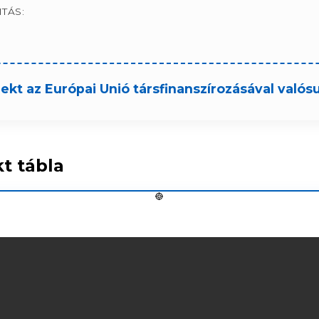
TÁS:
jekt az Európai Unió társfinanszírozásával valós
kt tábla