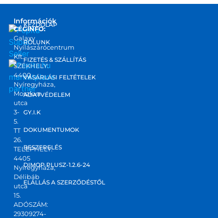
Információk
KEZDŐLAP
CÉGINFO:
Galaxy
RÓLUNK
Nyílászárócentrum
Kft.
FIZETÉS & SZÁLLÍTÁS
SZÉKHELY:
4400
marketplace
VÁSÁRLÁSI FELTÉTELEK
Nyíregyháza,
partner
Moszkva
ADATVÉDELEM
utca
3-
GY.I.K
5.
DOKUMENTUMOK
TT
26.
BESZERELÉS
TELEPHELY:
4405
DIMOP PLUSZ-1.2.6-24
Nyíregyháza,
Délibáb
ELÁLLÁS A SZERZŐDÉSTŐL
utca
15.
ADÓSZÁM:
29309274-