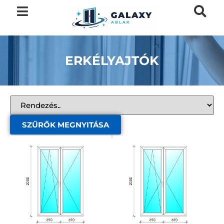
ERKÉLYAJTÓK
SZŰRŐK MEGNYITÁSA