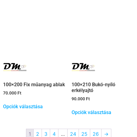
100×200 Fix műanyag ablak
100×210 Bukó-nyíló
erkélyajtó
70.000
Ft
90.000
Ft
Opciók választása
Opciók választása
1
2
3
4
…
24
25
26
→