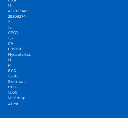
utca
15.
ADÓSZÁM:
29309274-
2-
15
CÉGJ.:
15-
09-
088791
Nyitvatartás:
H-
P:
8:00-
16:00
Szombat:
8:00-
12:00
Vasárnap:
Zárva