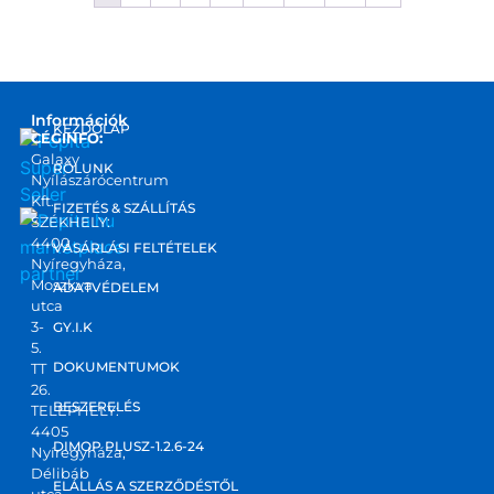
Információk
KEZDŐLAP
CÉGINFO:
Galaxy
RÓLUNK
Nyílászárócentrum
Kft.
FIZETÉS & SZÁLLÍTÁS
SZÉKHELY:
4400
marketplace
VÁSÁRLÁSI FELTÉTELEK
Nyíregyháza,
partner
Moszkva
ADATVÉDELEM
utca
3-
GY.I.K
5.
DOKUMENTUMOK
TT
26.
BESZERELÉS
TELEPHELY:
4405
DIMOP PLUSZ-1.2.6-24
Nyíregyháza,
Délibáb
ELÁLLÁS A SZERZŐDÉSTŐL