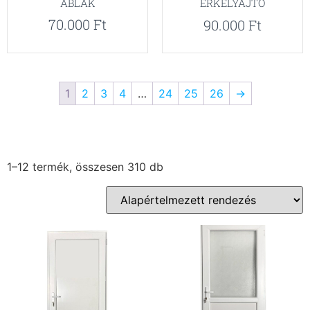
ABLAK
ERKÉLYAJTÓ
70.000
Ft
90.000
Ft
1
2
3
4
…
24
25
26
→
1–12 termék, összesen 310 db