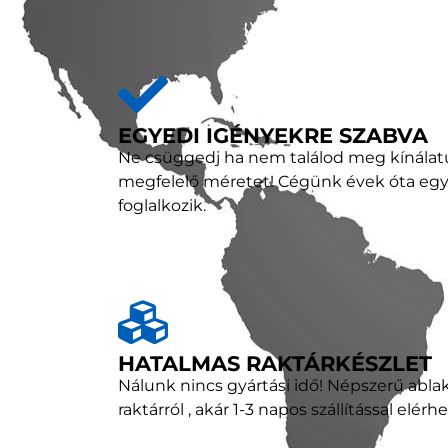
EGYEDI IGÉNYEKRE SZABVA
Ne csüggedj ha nem találod meg kínála
megfelelő méretet! Cégünk évek óta egye
foglalkozik.
HATALMAS RAKTÁRKÉSZLET
Nálunk nincs gyártási idő! Népszerű abla
raktárról , akár 1-3 napos szállítással elérh