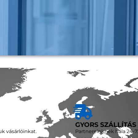
GYORS SZÁLLÍTÁS
uk vásárlóinkat.
Partnereinknek hála 24-72