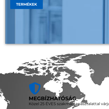
TERMÉKEK
MEGBÍZHATÓSÁG
Közel 25 ÉVES szakmai tapasztalattal várj