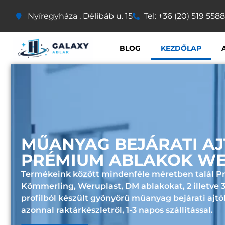
Nyíregyháza , Délibáb u. 15
Tel: +36 (20) 519 5588
BLOG
KEZDŐLAP
MŰANYAG BEJÁRATI AJ
PRÉMIUM ABLAKOK W
Termékeink között mindenféle méretben talál 
Kömmerling
,
Weruplast
,
DM
ablakokat, 2 illetve
profilból készült gyönyörű műanyag bejárati ajtó
azonnal
raktárkészletről
,
1-3 napos szállítással.