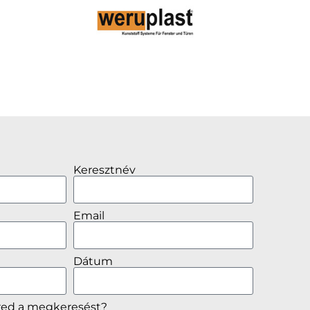
Keresztnév
Email
Dátum
red a megkeresést?