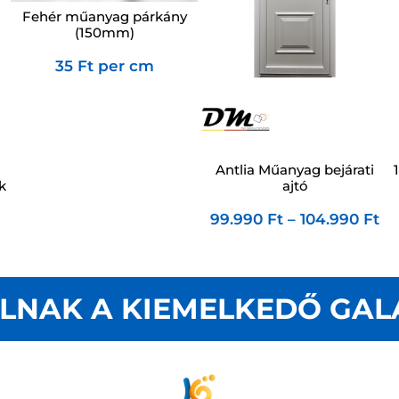
Fehér műanyag párkány
(150mm)
35
Ft
per cm
Antlia Műanyag bejárati
ajtó
k
99.990
Ft
–
104.990
Ft
LNAK A KIEMELKEDŐ GAL