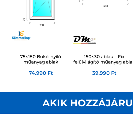
75×150 Bukó-nyíló
150×30 ablak – Fix
műanyag ablak
felülvilágító műanyag abla
74.990
Ft
39.990
Ft
AKIK HOZZÁJÁRU