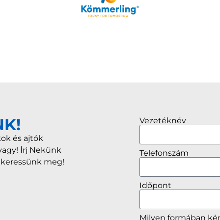
NK!
Vezetéknév
ok és ajtók
vagy! Írj Nekünk
Telefonszám
r keressünk meg!
Időpont
Milyen formában ké