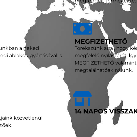
megrendelt termékekre.
MEGFIZETHETŐ
tunkban a neked
Törekszünk arra , hogy k
di ablakok gyártásával is
megfelelő nyílászárót. Íg
MEGFIZETHETŐ valamint P
megtalálhatóak nálunk.
14 NAPOS VISSZA
kjaink közvetlenül
etőek.