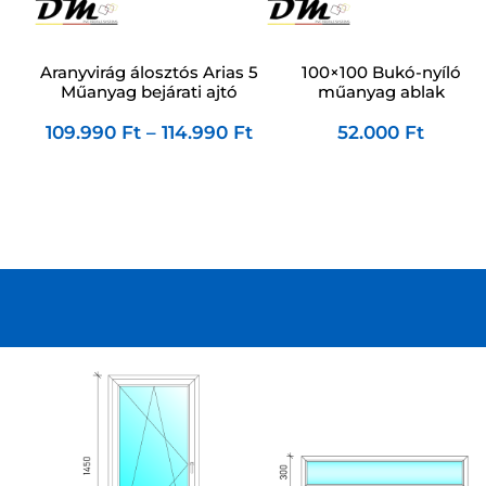
Aranyvirág álosztós Arias 5
100×100 Bukó-nyíló
Műanyag bejárati ajtó
műanyag ablak
109.990
Ft
–
114.990
Ft
52.000
Ft