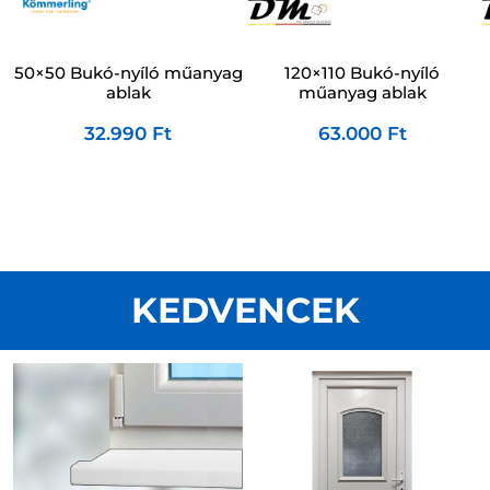
120×110 Bukó-nyíló
50×50 Bukó-nyíló műanyag
műanyag ablak
ablak
63.000
Ft
32.990
Ft
KEDVENCEK