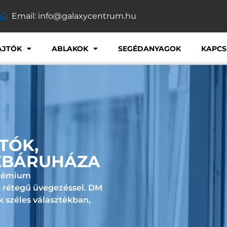
Email: info@galaxycentrum.hu
AJTÓK
ABLAKOK
SEGÉDANYAGOK
KAPCS
TÓK,
EBÁRUHÁZA
Prémium
 3 rétegű üvegezéssel. DM
k széles választékban,