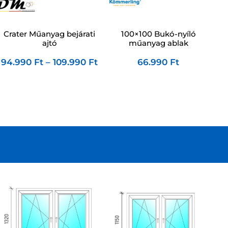
Crater Műanyag bejárati
100×100 Bukó-nyíló
ajtó
műanyag ablak
94.990
Ft
–
109.990
Ft
66.990
Ft