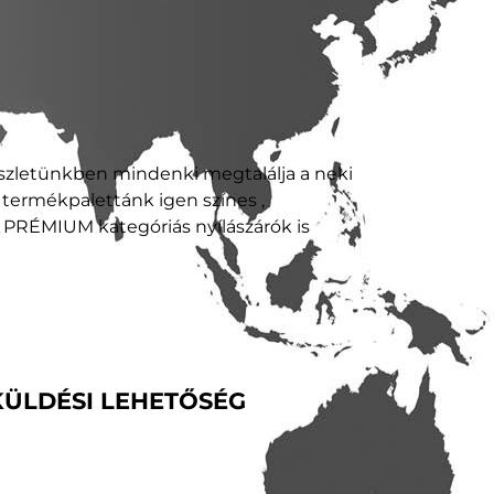
észletünkben mindenki megtalálja a neki
y termékpalettánk igen színes ,
RÉMIUM kategóriás nyílászárók is
KÜLDÉSI LEHETŐSÉG