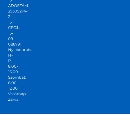
ADÓSZÁM:
29309274-
2-
15
CÉGJ.:
15-
09-
088791
Nyitvatartás:
H-
P:
8:00-
16:00
Szombat:
8:00-
12:00
Vasárnap:
Zárva