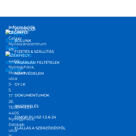
Információk
KEZDŐLAP
CÉGINFO:
Galaxy
RÓLUNK
Nyílászárócentrum
Kft.
FIZETÉS & SZÁLLÍTÁS
SZÉKHELY:
4400
marketplace
VÁSÁRLÁSI FELTÉTELEK
Nyíregyháza,
partner
Moszkva
ADATVÉDELEM
utca
3-
GY.I.K
5.
DOKUMENTUMOK
TT
26.
BESZERELÉS
TELEPHELY:
4405
DIMOP PLUSZ-1.2.6-24
Nyíregyháza,
Délibáb
ELÁLLÁS A SZERZŐDÉSTŐL
utca
15.