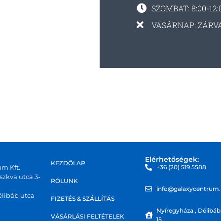
SZOMBAT: 8:00-12:
VASÁRNAP: ZÁRV
Elérhetőségek:
KEZDŐLAP
um Kft.
+36 (20) 519 5588
zkva utca 3-
RÓLUNK
info@galaxycentrum
libáb utca
FIZETÉS & SZÁLLÍTÁS
Nyíregyháza , Délibáb
VÁSÁRLÁSI FELTÉTELEK
15