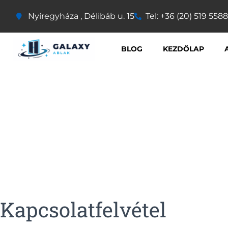
Nyíregyháza , Délibáb u. 15
Tel: +36 (20) 519 5588
BLOG
KEZDŐLAP
Kapcsolatfelvétel