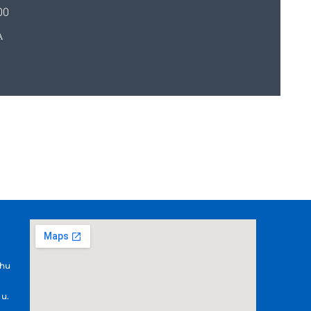
00
A
.hu
 u.