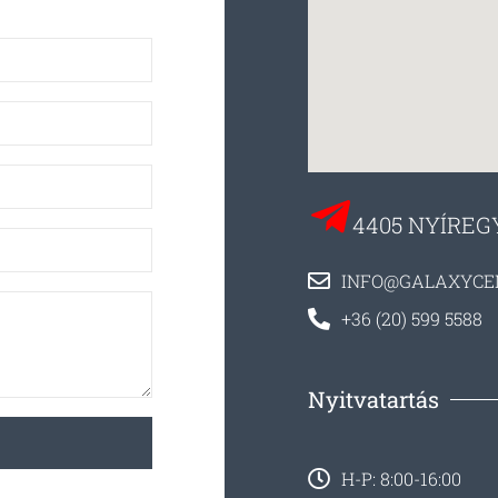
4405 NYÍREG
INFO@GALAXYCE
+36 (20) 599 5588
Nyitvatartás
H-P: 8:00-16:00