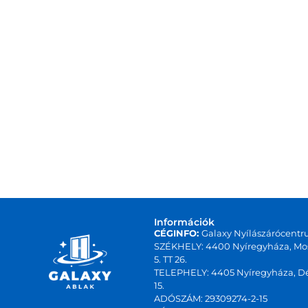
Információk
CÉGINFO:
Galaxy Nyílászárócentr
SZÉKHELY: 4400 Nyíregyháza, Mos
5. TT 26.
TELEPHELY: 4405 Nyíregyháza, Dé
15.
ADÓSZÁM: 29309274-2-15