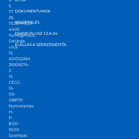
5.
DOKUMENTUMOK
TT
26.
BESZERELÉS
TELEPHELY:
4405
DIMOP PLUSZ-1.2.6-24
Nyíregyháza,
Délibáb
ELÁLLÁS A SZERZŐDÉSTŐL
utca
15.
ADÓSZÁM:
29309274-
2-
15
CÉGJ.:
15-
09-
088791
Nyitvatartás:
H-
P:
8:00-
16:00
Szombat: