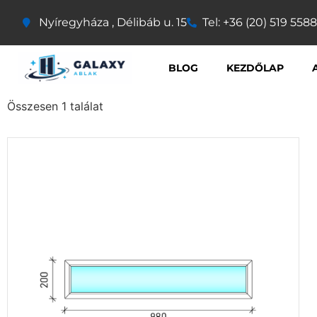
Nyíregyháza , Délibáb u. 15
Tel: +36 (20) 519 5588
BLOG
KEZDŐLAP
Összesen 1 találat