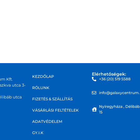
Elérhetőségek:
KEZDŐLAP
um Kft.
+36 (20) 519 5588
zkva utca 3-
RÓLUNK
info@galaxycentrum
libáb utca
FIZETÉS & SZÁLLÍTÁS
Nyíregyháza , Délibáb
VÁSÁRLÁSI FELTÉTELEK
15
ADATVÉDELEM
GY.I.K