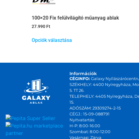
100×20 Fix felülvilágító műanyag ablak
27.990
Ft
Opciók választása
Információk
CÉGINFO:
Galaxy Nyílászárócentr
SZÉKHELY: 4400 Nyíregyháza, Mos
5. TT 26.
TELEPHELY: 4405 Nyíregyháza, Dé
15.
ADÓSZÁM: 29309274-2-15
CÉGJ.: 15-09-088791
Nyitvatartás:
marketplace
H-P: 8:00-16:00
Szombat: 8:00-12:00
partner
Vasárnap: Zárva