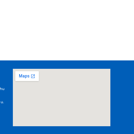
.hu
 u.