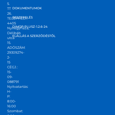
5.
DOKUMENTUMOK
TT
26.
BESZERELÉS
TELEPHELY:
4405
DIMOP PLUSZ-1.2.6-24
Nyíregyháza,
Délibáb
ELÁLLÁS A SZERZŐDÉSTŐL
utca
15.
ADÓSZÁM:
29309274-
2-
15
CÉGJ.:
15-
09-
088791
Nyitvatartás:
H-
P:
8:00-
16:00
Szombat: