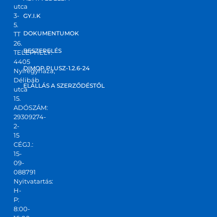
utca
3-
GY.I.K
5.
DOKUMENTUMOK
TT
26.
BESZERELÉS
TELEPHELY:
4405
DIMOP PLUSZ-1.2.6-24
Nyíregyháza,
Délibáb
ELÁLLÁS A SZERZŐDÉSTŐL
utca
15.
ADÓSZÁM:
29309274-
2-
15
CÉGJ.:
15-
09-
088791
Nyitvatartás:
H-
P:
8:00-