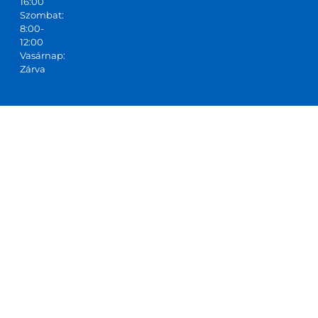
16:00
Szombat:
8:00-
12:00
Vasárnap:
Zárva