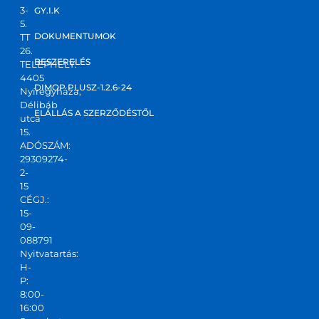
3-
GY.I.K
5.
DOKUMENTUMOK
TT
26.
BESZERELÉS
TELEPHELY:
4405
DIMOP PLUSZ-1.2.6-24
Nyíregyháza,
Délibáb
ELÁLLÁS A SZERZŐDÉSTŐL
utca
15.
ADÓSZÁM:
29309274-
2-
15
CÉGJ.:
15-
09-
088791
Nyitvatartás:
H-
P:
8:00-
16:00