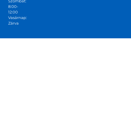
Szombat:
8:00-
12:00
Vasárnap:
Zárva