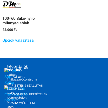
100×60 Bukó-nyíló
műanyag ablak
43.000
Ft
Opciók választása
Információk
KEZDŐLAP
CÉGINFO:
Galaxy
RÓLUNK
Nyílászárócentrum
Kft.
FIZETÉS & SZÁLLÍTÁS
SZÉKHELY:
4400
marketplace
VÁSÁRLÁSI FELTÉTELEK
Nyíregyháza,
partner
Moszkva
ADATVÉDELEM
utca