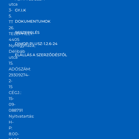
utca
3-
GY.I.K
5.
DOKUMENTUMOK
TT
26.
BESZERELÉS
TELEPHELY:
4405
DIMOP PLUSZ-1.2.6-24
Nyíregyháza,
Délibáb
ELÁLLÁS A SZERZŐDÉSTŐL
utca
15.
ADÓSZÁM:
29309274-
2-
15
CÉGJ.:
15-
09-
088791
Nyitvatartás:
H-
P:
8:00-