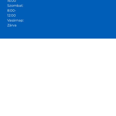
16:00
Szombat:
8:00-
12:00
Vasárnap:
Zárva