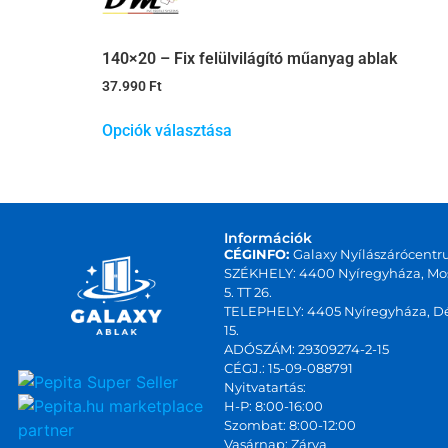
140×20 – Fix felülvilágító műanyag ablak
37.990
Ft
Opciók választása
Információk
CÉGINFO:
Galaxy Nyílászárócentr
SZÉKHELY: 4400 Nyíregyháza, Mos
5. TT 26.
TELEPHELY: 4405 Nyíregyháza, Dé
15.
ADÓSZÁM: 29309274-2-15
CÉGJ.: 15-09-088791
Nyitvatartás:
marketplace
H-P: 8:00-16:00
Szombat: 8:00-12:00
partner
Vasárnap: Zárva