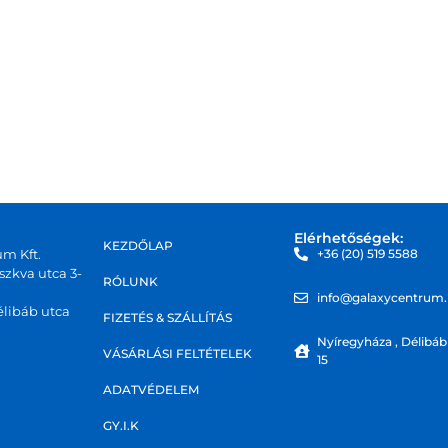
Elérhetőségek:
KEZDŐLAP
um Kft.
+36 (20) 519 5588
zkva utca 3-
RÓLUNK
info@galaxycentrum
libáb utca
FIZETÉS & SZÁLLÍTÁS
Nyíregyháza , Délibáb
VÁSÁRLÁSI FELTÉTELEK
15
ADATVÉDELEM
GY.I.K