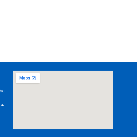
.hu
 u.