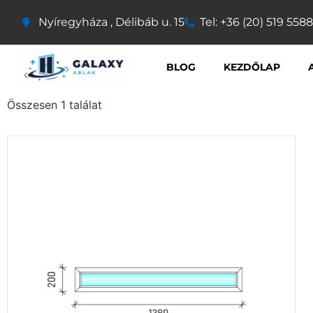
Nyíregyháza , Délibáb u. 15
Tel: +36 (20) 519 5588
BLOG
KEZDŐLAP
Összesen 1 találat