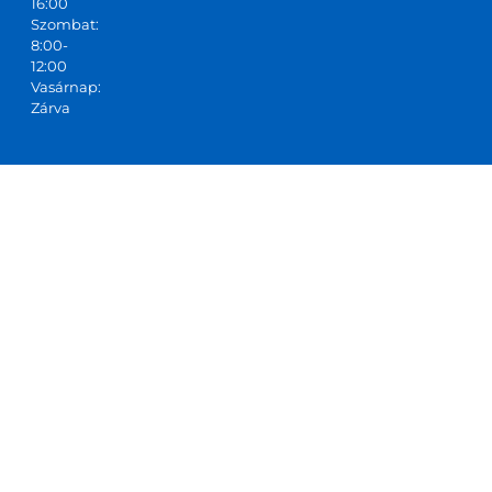
16:00
Szombat:
8:00-
12:00
Vasárnap:
Zárva