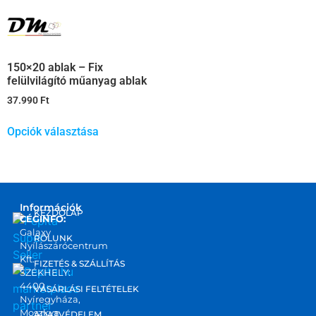
150×20 ablak – Fix
felülvilágító műanyag ablak
37.990
Ft
Opciók választása
Információk
KEZDŐLAP
CÉGINFO:
Galaxy
RÓLUNK
Nyílászárócentrum
Kft.
FIZETÉS & SZÁLLÍTÁS
SZÉKHELY:
4400
marketplace
VÁSÁRLÁSI FELTÉTELEK
Nyíregyháza,
partner
Moszkva
ADATVÉDELEM