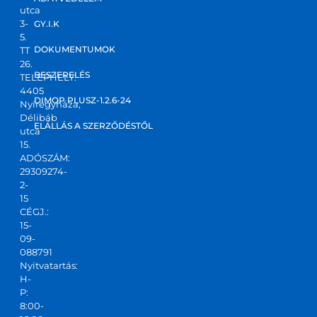
utca
3-
GY.I.K
5.
DOKUMENTUMOK
TT
26.
BESZERELÉS
TELEPHELY:
4405
DIMOP PLUSZ-1.2.6-24
Nyíregyháza,
Délibáb
ELÁLLÁS A SZERZŐDÉSTŐL
utca
15.
ADÓSZÁM:
29309274-
2-
15
CÉGJ.:
15-
09-
088791
Nyitvatartás:
H-
P:
8:00-