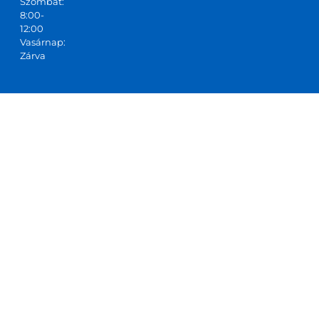
Szombat:
8:00-
12:00
Vasárnap:
Zárva