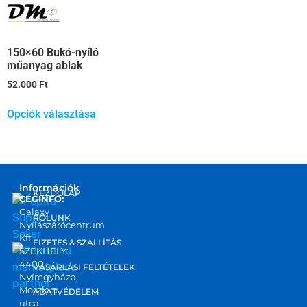
150×60 Bukó-nyíló
műanyag ablak
52.000
Ft
Opciók választása
Információk
KEZDŐLAP
CÉGINFO:
Galaxy
RÓLUNK
Nyílászárócentrum
Kft.
FIZETÉS & SZÁLLÍTÁS
SZÉKHELY:
4400
marketplace
VÁSÁRLÁSI FELTÉTELEK
Nyíregyháza,
partner
Moszkva
ADATVÉDELEM
utca