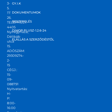
3-
GY.I.K
5.
DOKUMENTUMOK
TT
26.
BESZERELÉS
TELEPHELY:
4405
DIMOP PLUSZ-1.2.6-24
Nyíregyháza,
Délibáb
ELÁLLÁS A SZERZŐDÉSTŐL
utca
15.
ADÓSZÁM:
29309274-
2-
15
CÉGJ.:
15-
09-
088791
Nyitvatartás:
H-
P:
8:00-
16:00