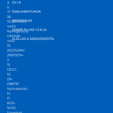
3-
GY.I.K
5.
DOKUMENTUMOK
TT
26.
BESZERELÉS
TELEPHELY:
4405
DIMOP PLUSZ-1.2.6-24
Nyíregyháza,
Délibáb
ELÁLLÁS A SZERZŐDÉSTŐL
utca
15.
ADÓSZÁM:
29309274-
2-
15
CÉGJ.:
15-
09-
088791
Nyitvatartás:
H-
P:
8:00-
16:00
Szombat: