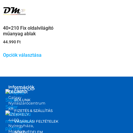
40×210 Fix oldalvilágító
műanyag ablak
44.990
Ft
Opciók választása
Információk
KEZDŐLAP
CÉGINFO:
Galaxy
RÓLUNK
Nyílászárócentrum
Kft.
FIZETÉS & SZÁLLÍTÁS
SZÉKHELY:
4400
marketplace
VÁSÁRLÁSI FELTÉTELEK
Nyíregyháza,
partner
Moszkva
ADATVÉDELEM