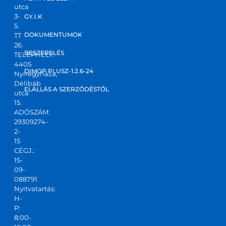
utca
3-
GY.I.K
5.
DOKUMENTUMOK
TT
26.
BESZERELÉS
TELEPHELY:
4405
DIMOP PLUSZ-1.2.6-24
Nyíregyháza,
Délibáb
ELÁLLÁS A SZERZŐDÉSTŐL
utca
15.
ADÓSZÁM:
29309274-
2-
15
CÉGJ.:
15-
09-
088791
Nyitvatartás:
H-
P:
8:00-