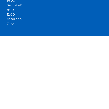
16:00
Szombat:
8:00-
12:00
Vasárnap:
Zárva