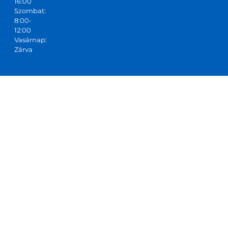
16:00
Szombat:
8:00-
12:00
Vasárnap:
Zárva