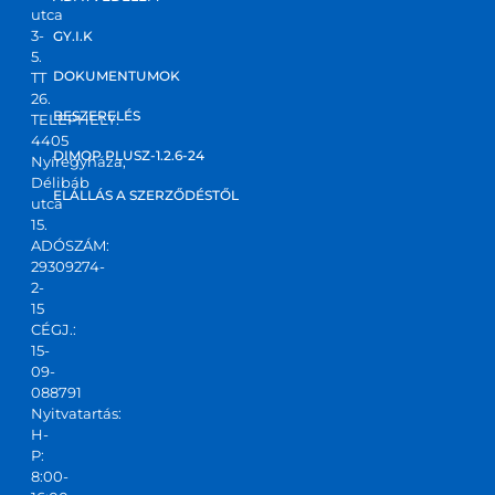
utca
3-
GY.I.K
5.
DOKUMENTUMOK
TT
26.
BESZERELÉS
TELEPHELY:
4405
DIMOP PLUSZ-1.2.6-24
Nyíregyháza,
Délibáb
ELÁLLÁS A SZERZŐDÉSTŐL
utca
15.
ADÓSZÁM:
29309274-
2-
15
CÉGJ.:
15-
09-
088791
Nyitvatartás:
H-
P:
8:00-