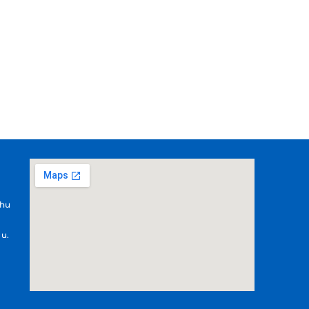
.hu
 u.