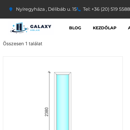
Nyíregyháza , Délibáb u. 15
Tel: +36 (20) 519 5588
BLOG
KEZDŐLAP
Összesen 1 találat