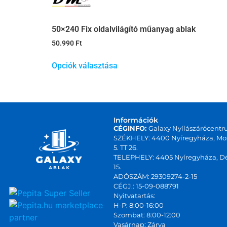
50×240 Fix oldalvilágító műanyag ablak
50.990
Ft
Opciók választása
Információk
CÉGINFO:
Galaxy Nyílászárócentr
SZÉKHELY: 4400 Nyíregyháza, Mos
5. TT 26.
TELEPHELY: 4405 Nyíregyháza, Dé
15.
ADÓSZÁM: 29309274-2-15
CÉGJ.: 15-09-088791
Nyitvatartás:
marketplace
H-P: 8:00-16:00
Szombat: 8:00-12:00
partner
Vasárnap: Zárva