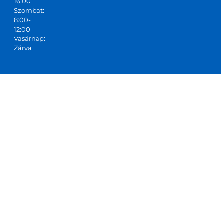
16:00
Szombat:
8:00-
12:00
Vasárnap:
Zárva