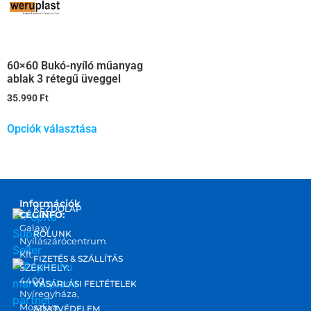
60×60 Bukó-nyíló műanyag
ablak 3 rétegű üveggel
35.990
Ft
Opciók választása
Információk
KEZDŐLAP
CÉGINFO:
Galaxy
RÓLUNK
Nyílászárócentrum
Kft.
FIZETÉS & SZÁLLÍTÁS
SZÉKHELY:
4400
marketplace
VÁSÁRLÁSI FELTÉTELEK
Nyíregyháza,
partner
Moszkva
ADATVÉDELEM