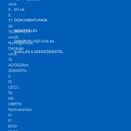
utca
3-
GY.I.K
5.
DOKUMENTUMOK
TT
26.
BESZERELÉS
TELEPHELY:
4405
DIMOP PLUSZ-1.2.6-24
Nyíregyháza,
Délibáb
ELÁLLÁS A SZERZŐDÉSTŐL
utca
15.
ADÓSZÁM:
29309274-
2-
15
CÉGJ.:
15-
09-
088791
Nyitvatartás:
H-
P:
8:00-