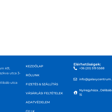
Elérhetőségek:
KEZDŐLAP
um Kft.
+36 (20) 519 5588
zkva utca 3-
RÓLUNK
info@galaxycentrum
libáb utca
FIZETÉS & SZÁLLÍTÁS
Nyíregyháza , Délibáb
VÁSÁRLÁSI FELTÉTELEK
15
ADATVÉDELEM
GY.I.K