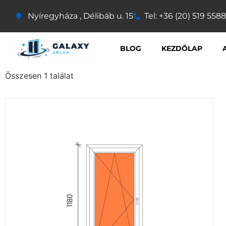
Nyíregyháza , Délibáb u. 15
Tel: +36 (20) 519 5588
BLOG
KEZDŐLAP
Összesen 1 találat