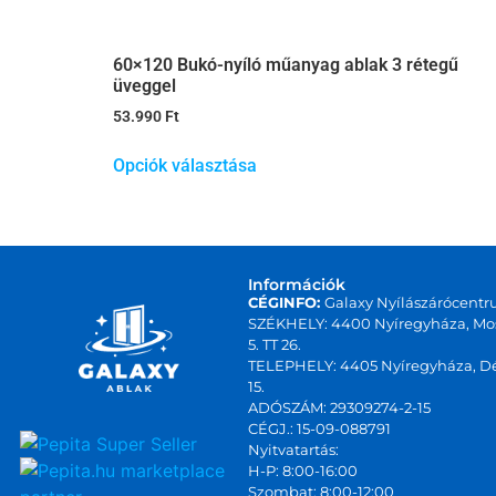
60×120 Bukó-nyíló műanyag ablak 3 rétegű
üveggel
53.990
Ft
Opciók választása
Információk
CÉGINFO:
Galaxy Nyílászárócentr
SZÉKHELY: 4400 Nyíregyháza, Mos
5. TT 26.
TELEPHELY: 4405 Nyíregyháza, Dé
15.
ADÓSZÁM: 29309274-2-15
CÉGJ.: 15-09-088791
Nyitvatartás:
marketplace
H-P: 8:00-16:00
Szombat: 8:00-12:00