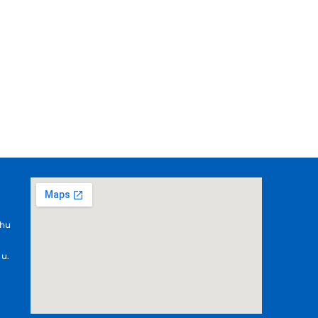
.hu
 u.