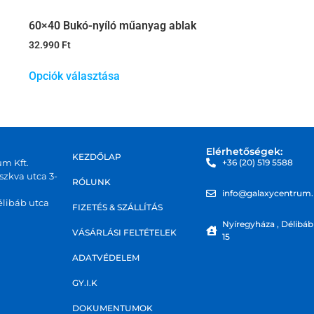
60×40 Bukó-nyíló műanyag ablak
32.990
Ft
Opciók választása
Elérhetőségek:
KEZDŐLAP
um Kft.
+36 (20) 519 5588
zkva utca 3-
RÓLUNK
info@galaxycentrum
libáb utca
FIZETÉS & SZÁLLÍTÁS
Nyíregyháza , Délibáb
VÁSÁRLÁSI FELTÉTELEK
15
ADATVÉDELEM
GY.I.K
DOKUMENTUMOK