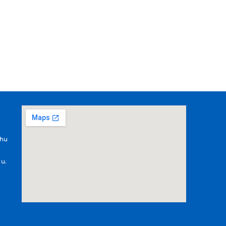
.hu
 u.