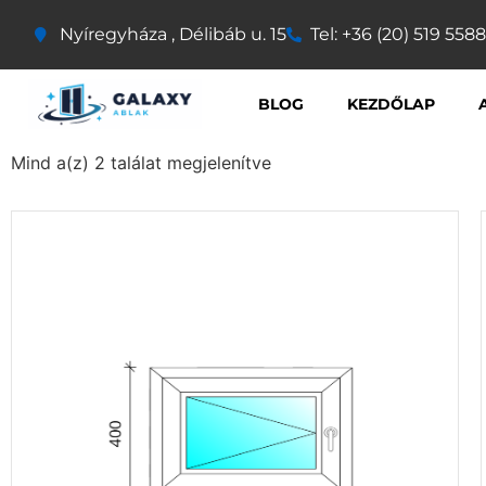
Nyíregyháza , Délibáb u. 15
Tel: +36 (20) 519 5588
BLOG
KEZDŐLAP
Mind a(z) 2 találat megjelenítve