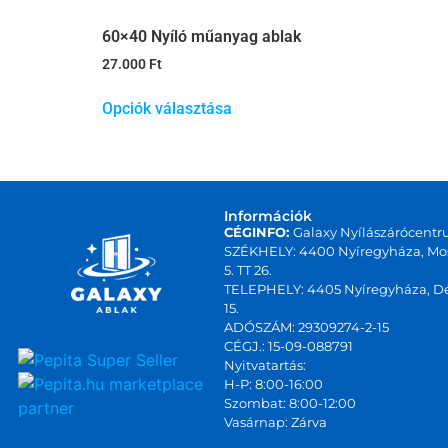
60×40 Nyíló műanyag ablak
27.000
Ft
Opciók választása
Információk
CÉGINFO:
Galaxy Nyílászárócentr
SZÉKHELY: 4400 Nyíregyháza, Mos
5. TT 26.
TELEPHELY: 4405 Nyíregyháza, Dé
15.
ADÓSZÁM: 29309274-2-15
CÉGJ.: 15-09-088791
Nyitvatartás:
marketplace
H-P: 8:00-16:00
Szombat: 8:00-12:00
partner
Vasárnap: Zárva