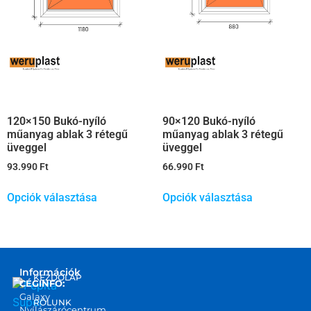
120×150 Bukó-nyíló
90×120 Bukó-nyíló
műanyag ablak 3 rétegű
műanyag ablak 3 rétegű
üveggel
üveggel
93.990
Ft
66.990
Ft
Opciók választása
Opciók választása
Információk
KEZDŐLAP
CÉGINFO:
Galaxy
RÓLUNK
Nyílászárócentrum