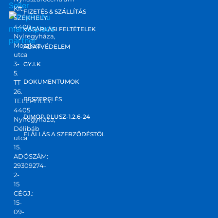
Kft.
FIZETÉS & SZÁLLÍTÁS
SZÉKHELY:
4400
marketplace
VÁSÁRLÁSI FELTÉTELEK
Nyíregyháza,
partner
Moszkva
ADATVÉDELEM
utca
3-
GY.I.K
5.
DOKUMENTUMOK
TT
26.
BESZERELÉS
TELEPHELY:
4405
DIMOP PLUSZ-1.2.6-24
Nyíregyháza,
Délibáb
ELÁLLÁS A SZERZŐDÉSTŐL
utca
15.
ADÓSZÁM:
29309274-
2-
15
CÉGJ.:
15-
09-