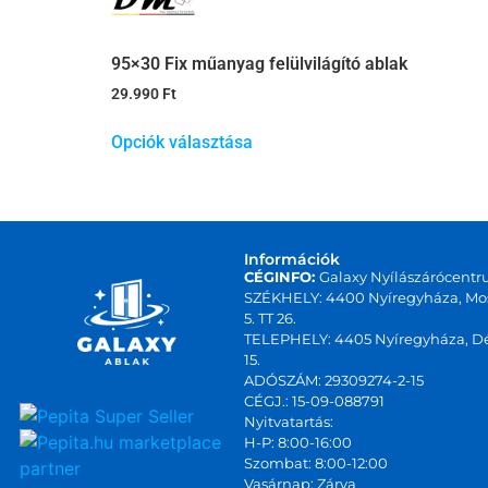
95×30 Fix műanyag felülvilágító ablak
29.990
Ft
Opciók választása
Információk
CÉGINFO:
Galaxy Nyílászárócentr
SZÉKHELY: 4400 Nyíregyháza, Mos
5. TT 26.
TELEPHELY: 4405 Nyíregyháza, Dé
15.
ADÓSZÁM: 29309274-2-15
CÉGJ.: 15-09-088791
Nyitvatartás:
marketplace
H-P: 8:00-16:00
Szombat: 8:00-12:00
partner
Vasárnap: Zárva