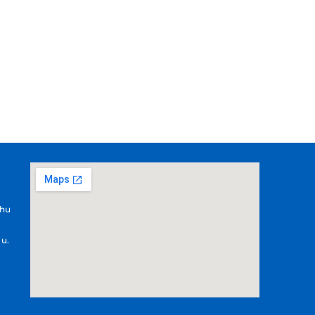
.hu
 u.