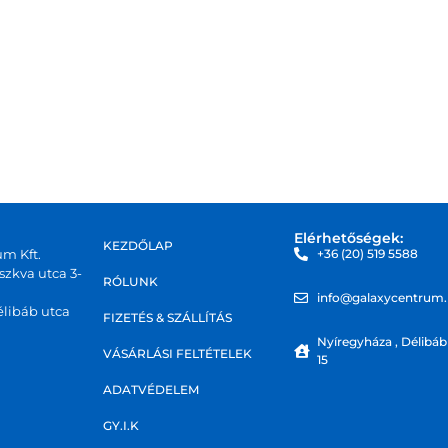
Elérhetőségek:
KEZDŐLAP
um Kft.
+36 (20) 519 5588
zkva utca 3-
RÓLUNK
info@galaxycentrum
libáb utca
FIZETÉS & SZÁLLÍTÁS
Nyíregyháza , Délibáb
VÁSÁRLÁSI FELTÉTELEK
15
ADATVÉDELEM
GY.I.K