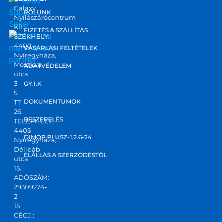
Galaxy
RÓLUNK
Nyílászárócentrum
Kft.
FIZETÉS & SZÁLLÍTÁS
SZÉKHELY:
4400
marketplace
VÁSÁRLÁSI FELTÉTELEK
Nyíregyháza,
partner
Moszkva
ADATVÉDELEM
utca
3-
GY.I.K
5.
DOKUMENTUMOK
TT
26.
BESZERELÉS
TELEPHELY:
4405
DIMOP PLUSZ-1.2.6-24
Nyíregyháza,
Délibáb
ELÁLLÁS A SZERZŐDÉSTŐL
utca
15.
ADÓSZÁM:
29309274-
2-
15
CÉGJ.: