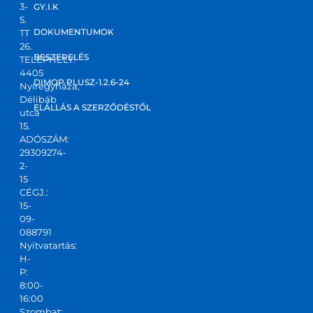
3-
GY.I.K
5.
DOKUMENTUMOK
TT
26.
BESZERELÉS
TELEPHELY:
4405
DIMOP PLUSZ-1.2.6-24
Nyíregyháza,
Délibáb
ELÁLLÁS A SZERZŐDÉSTŐL
utca
15.
ADÓSZÁM:
29309274-
2-
15
CÉGJ.:
15-
09-
088791
Nyitvatartás:
H-
P:
8:00-
16:00
Szombat: