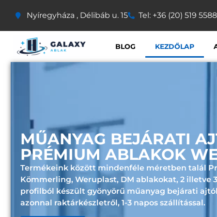
Nyíregyháza , Délibáb u. 15
Tel: +36 (20) 519 5588
BLOG
KEZDŐLAP
MŰANYAG BEJÁRATI AJ
PRÉMIUM ABLAKOK W
Termékeink között mindenféle méretben talál 
Kömmerling
,
Weruplast
,
DM
ablakokat, 2 illetve
profilból készült gyönyörű műanyag bejárati ajtó
azonnal
raktárkészletről
,
1-3 napos szállítással.