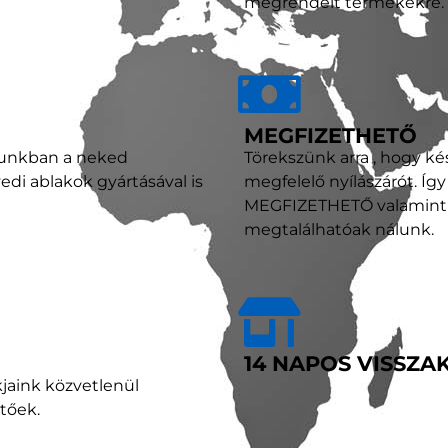
megrendelt termékekre.
MEGFIZETHETŐ
tunkban a neked
Törekszünk arra , hogy k
di ablakok gyártásával is
megfelelő nyílászárót. Íg
MEGFIZETHETŐ valamint P
megtalálhatóak nálunk.
14 NAPOS VISSZA
kjaink közvetlenül
etőek.