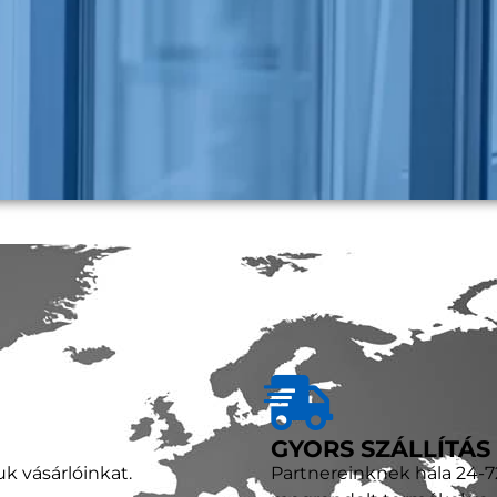
GYORS SZÁLLÍTÁS
uk vásárlóinkat.
Partnereinknek hála 24-72