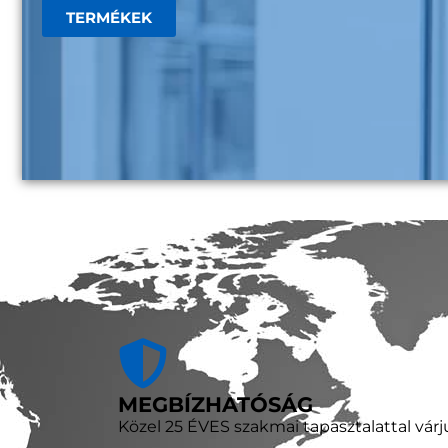
TERMÉKEK
MEGBÍZHATÓSÁG
Közel 25 ÉVES szakmai tapasztalattal várj