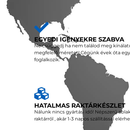
EGYEDI IGÉNYEKRE SZABVA
Ne csüggedj ha nem találod meg kínála
megfelelő méretet! Cégünk évek óta egye
foglalkozik.
HATALMAS RAKTÁRKÉSZLET
Nálunk nincs gyártási idő! Népszerű abla
raktárról , akár 1-3 napos szállítással elérh