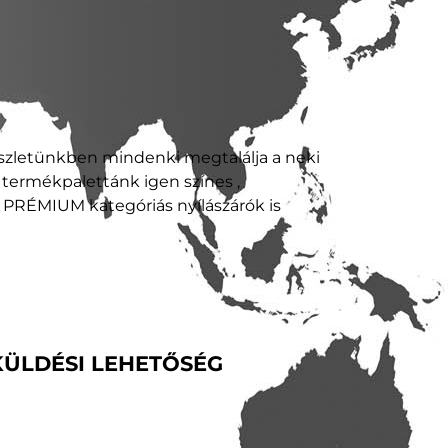
észletünkben mindenki megtalálja a neki
y termékpalettánk igen színes ,
RÉMIUM kategóriás nyílászárók is
KÜLDÉSI LEHETŐSÉG