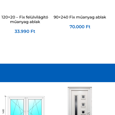
90×240 Fix műanyag ablak
120×20 – Fix felülvilágító
műanyag ablak
70.000
Ft
33.990
Ft