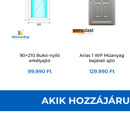
90×210 Bukó-nyíló
Arias 1 WP Műanyag
erkélyajtó
bejárati ajtó
99.990
Ft
129.990
Ft
AKIK HOZZÁJÁRU