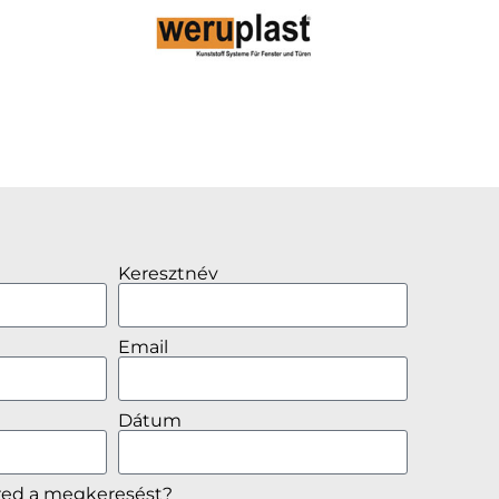
Keresztnév
Email
Dátum
red a megkeresést?