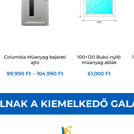
100×120 Bukó-nyíló
Columbia Műanyag bejárati
műanyag ablak
ajtó
61.000
Ft
99.990
Ft
–
104.990
Ft
LNAK A KIEMELKEDŐ GAL