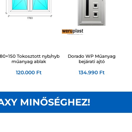
180×150 Tokosztott nyb/nyb
Dorado WP Műanyag
műanyag ablak
bejárati ajtó
120.000
Ft
134.990
Ft
AXY MINŐSÉGHEZ!