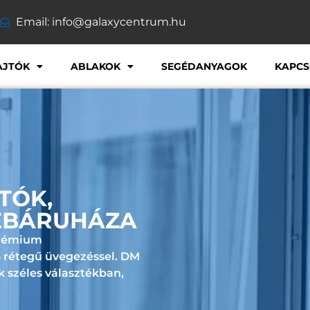
Email: info@galaxycentrum.hu
AJTÓK
ABLAKOK
SEGÉDANYAGOK
KAPCS
TÓK,
EBÁRUHÁZA
Prémium
 3 rétegű üvegezéssel. DM
k széles választékban,