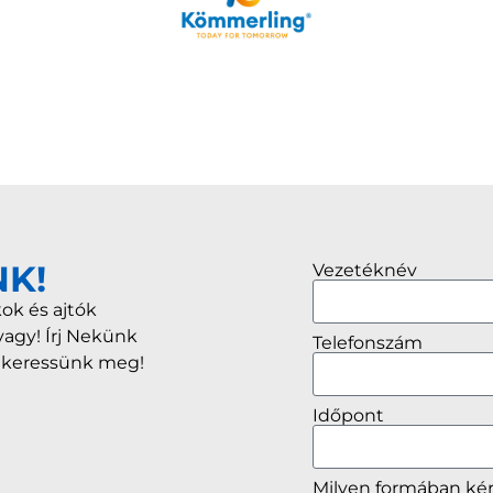
NK!
Vezetéknév
ok és ajtók
vagy! Írj Nekünk
Telefonszám
r keressünk meg!
Időpont
Milyen formában ké