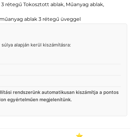
,
3 rétegű Tokosztott ablak
,
Műanyag ablak
,
 műanyag ablak 3 rétegű üveggel
ár súlya alapján kerül kiszámításra:
llítási rendszerünk automatikusan kiszámítja a pontos
alon egyértelműen megjelenítünk.
⭐