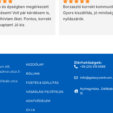
 és épségben megérkezett 
Borzasztó korrekt kommunik
lésem! Volt pár kérdésem is, 
Gyors kiszállítás, jó minőség
lhívtam őket. Pontos, korrekt 
nyílászárók.
kaptam! Jó kis 
ajánlani tudom!
Elérhetőségek:
KEZDŐLAP
um Kft.
+36 (20) 519 5588
zkva utca 3-
RÓLUNK
info@galaxycentrum
libáb utca
FIZETÉS & SZÁLLÍTÁS
Nyíregyháza , Délibáb
VÁSÁRLÁSI FELTÉTELEK
15
ADATVÉDELEM
GY.I.K