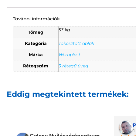
További információk
53 kg
Tömeg
Kategória
Tokosztott ablak
Márka
Weruplast
Rétegszám
3 rétegű üveg
Eddig megtekintett termékek:
P
1
Galaxy Nyílászárócentrum