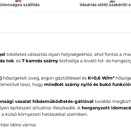
iztonságos szállítás
Vásárlás előtti szakértői 
gel
tökéletes választás olyan helyiségekhez, ahol fontos a mag
ás tok
, és
7 kamrás szárny
biztosítja a kiváló hő- és hangsz
)
hőszigetelt üveg, argon gáztöltéssel és
K=0,6 W/m²
hőszige
lehetővé teszi, hogy
mindkét szárny nyíló és bukó funkcióv
onsági vasalat hibásműködtetés-gátlóval
további megbízh
en építészeti stílushoz illeszkedik. A
horganyzott idomacé
t a külső környezeti hatásokkal szemben.
tási időre várnia.