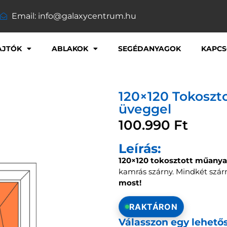
Email: info@galaxycentrum.hu
AJTÓK
ABLAKOK
SEGÉDANYAGOK
KAPCS
120×120 Tokoszt
üveggel
100.990
Ft
Leírás:
120×120 tokosztott műanya
kamrás szárny. Mindkét szárny
most!
RAKTÁRON
Válasszon egy lehető