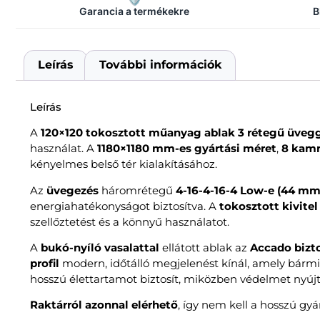
Garancia a termékekre
B
Leírás
További információk
Leírás
A
120×120 tokosztott műanyag ablak 3 rétegű üveg
használat. A
1180×1180 mm-es gyártási méret
,
8 kamr
kényelmes belső tér kialakításához.
Az
üvegezés
háromrétegű
4-16-4-16-4 Low-e (44 mm
energiahatékonyságot biztosítva. A
tokosztott kivitel
szellőztetést és a könnyű használatot.
A
bukó-nyíló vasalattal
ellátott ablak az
Accado bizt
profil
modern, időtálló megjelenést kínál, amely bármily
hosszú élettartamot biztosít, miközben védelmet nyúj
Raktárról azonnal elérhető
, így nem kell a hosszú gyár