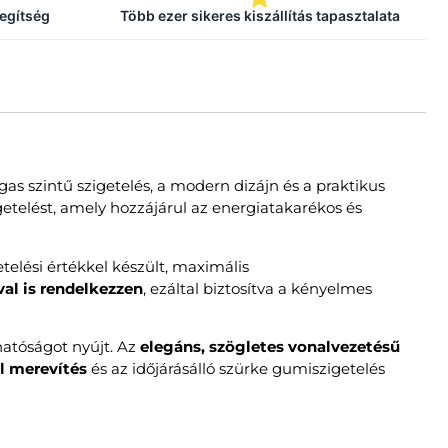
segítség
Több ezer sikeres kiszállítás tapasztalata
as szintű szigetelés, a modern dizájn és a praktikus
igetelést, amely hozzájárul az energiatakarékos és
telési értékkel készült, maximális
al is rendelkezzen
, ezáltal biztosítva a kényelmes
atóságot nyújt. Az
elegáns, szögletes vonalvezetésű
l merevítés
és az időjárásálló szürke gumiszigetelés