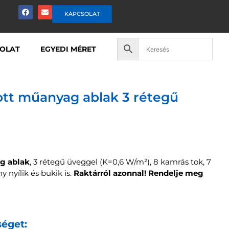
KAPCSOLAT
OLAT
EGYEDI MÉRET
ott műanyag ablak 3 rétegű
g ablak
, 3 rétegű üveggel (K=0,6 W/m²), 8 kamrás tok, 7
 nyílik és bukik is.
Raktárról azonnal!
Rendelje meg
séget: