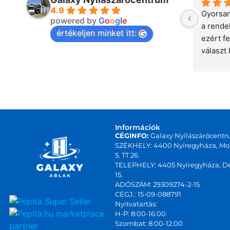
4.9
Gyorsan
powered by
G
o
o
g
l
e
a rende
értékeljen minket itt:
ezért fe
választ 
csapat,
Információk
CÉGINFO:
Galaxy Nyílászárócentr
SZÉKHELY: 4400 Nyíregyháza, Mos
5. TT 26.
TELEPHELY: 4405 Nyíregyháza, Dé
15.
ADÓSZÁM: 29309274-2-15
CÉGJ.: 15-09-088791
Nyitvatartás:
marketplace
H-P: 8:00-16:00
Szombat: 8:00-12:00
partner