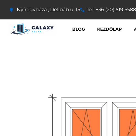
Nyíregyháza , Délibáb u. 15
Tel: +36 (20) 519 5588
BLOG
KEZDŐLAP