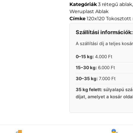
Kategóriák
3 rétegű ablak
Weruplast Ablak
Címke
120x120 Tokosztott
Szállítási információk:
A szállítási díj a teljes kos
0–15 kg:
4.000 Ft
15–30 kg:
6.000 Ft
30–35 kg:
7.000 Ft
35 kg felett:
súlyalapú szá
díjat, amelyet a kosár old
🚚
👨‍🔧