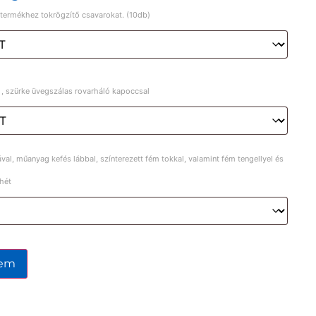
a termékhez tokrögzítő csavarokat. (10db)
 , szürke üvegszálas rovarháló kapoccsal
al, műanyag kefés lábbal, színterezett fém tokkal, valamint fém tengellyel és
 hét
zem