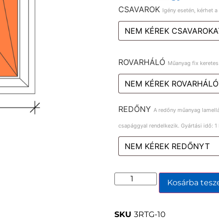
CSAVAROK
Igény esetén, kérhet 
ROVARHÁLÓ
Műanyag fix keretes
REDŐNY
A redőny műanyag lamelláv
csapággyal rendelkezik. Gyártási idő: 1
Kosárba tes
SKU
3RTG-10