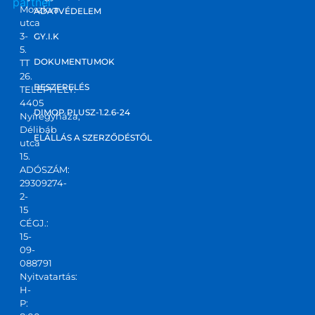
partner
Moszkva
ADATVÉDELEM
utca
3-
GY.I.K
5.
DOKUMENTUMOK
TT
26.
BESZERELÉS
TELEPHELY:
4405
DIMOP PLUSZ-1.2.6-24
Nyíregyháza,
Délibáb
ELÁLLÁS A SZERZŐDÉSTŐL
utca
15.
ADÓSZÁM:
29309274-
2-
15
CÉGJ.:
15-
09-
088791
Nyitvatartás:
H-
P: