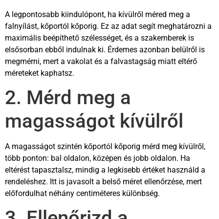
A legpontosabb kiindulópont, ha kívülről méred meg a
falnyílást, kőportól kőporig. Ez az adat segít meghatározni a
maximális beépíthető szélességet, és a szakemberek is
elsősorban ebből indulnak ki. Érdemes azonban belülről is
megmérni, mert a vakolat és a falvastagság miatt eltérő
méreteket kaphatsz.
2. Mérd meg a
magasságot kívülről
A magasságot szintén kőportól kőporig mérd meg kívülről,
több ponton: bal oldalon, középen és jobb oldalon. Ha
eltérést tapasztalsz, mindig a legkisebb értéket használd a
rendeléshez. Itt is javasolt a belső méret ellenőrzése, mert
előfordulhat néhány centiméteres különbség.
3. Ellenőrizd a