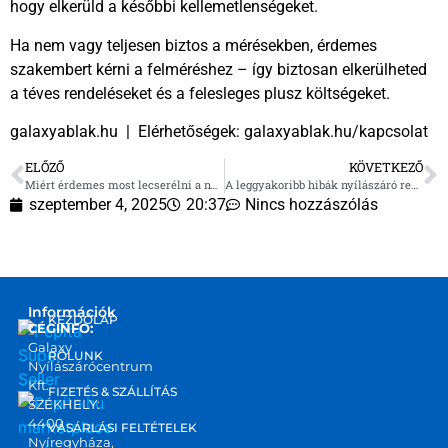
hogy elkerüld a későbbi kellemetlenségeket.
Ha nem vagy teljesen biztos a mérésekben, érdemes
szakembert kérni a felméréshez – így biztosan elkerülheted
a téves rendeléseket és a felesleges plusz költségeket.
galaxyablak.hu | Elérhetőségek: galaxyablak.hu/kapcsolat
ELŐZŐ
KÖVETKEZŐ
Miért érdemes most lecserélni a nyílászárókat? – 3 nyári érv mellette
A leggyakoribb hibák nyílászáró rendelésnél – és hogyan kerülheted el őket
szeptember 4, 2025
20:37
Nincs hozzászólás
Információk
KEZDŐLAP
CÉGINFO:
Galaxy
RÓLUNK
Nyílászárócentrum
Kft.
FIZETÉS & SZÁLLÍTÁS
SZÉKHELY:
4400
marketplace
VÁSÁRLÁSI FELTÉTELEK
Nyíregyháza,