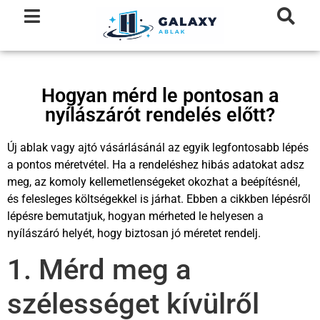
Hogyan mérd le pontosan a
nyílászárót rendelés előtt?
Új ablak vagy ajtó vásárlásánál az egyik legfontosabb lépés
a pontos méretvétel. Ha a rendeléshez hibás adatokat adsz
meg, az komoly kellemetlenségeket okozhat a beépítésnél,
és felesleges költségekkel is járhat. Ebben a cikkben lépésről
lépésre bemutatjuk, hogyan mérheted le helyesen a
nyílászáró helyét, hogy biztosan jó méretet rendelj.
1. Mérd meg a
szélességet kívülről