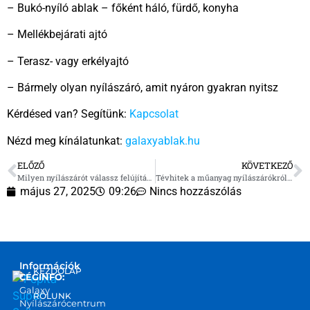
– Bukó-nyíló ablak – főként háló, fürdő, konyha
– Mellékbejárati ajtó
– Terasz- vagy erkélyajtó
– Bármely olyan nyílászáró, amit nyáron gyakran nyitsz
Kérdésed van? Segítünk:
Kapcsolat
Nézd meg kínálatunkat:
galaxyablak.hu
ELŐZŐ
KÖVETKEZŐ
Milyen nyílászárót válassz felújításhoz?
Tévhitek a műanyag nyílászárókról – szakértőként reagálunk
május 27, 2025
09:26
Nincs hozzászólás
Információk
KEZDŐLAP
CÉGINFO:
Galaxy
RÓLUNK
Nyílászárócentrum