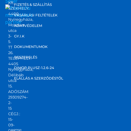
Kft.
FIZETÉS & SZÁLLÍTÁS
SZÉKHELY:
4400
marketplace
VÁSÁRLÁSI FELTÉTELEK
Nyíregyháza,
partner
Moszkva
ADATVÉDELEM
utca
3-
GY.I.K
5.
DOKUMENTUMOK
TT
26.
BESZERELÉS
TELEPHELY:
4405
DIMOP PLUSZ-1.2.6-24
Nyíregyháza,
Délibáb
ELÁLLÁS A SZERZŐDÉSTŐL
utca
15.
ADÓSZÁM:
29309274-
2-
15
CÉGJ.:
15-
09-
088791