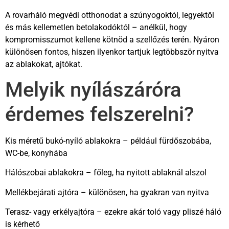
A rovarháló megvédi otthonodat a szúnyogoktól, legyektől
és más kellemetlen betolakodóktól – anélkül, hogy
kompromisszumot kellene kötnöd a szellőzés terén. Nyáron
különösen fontos, hiszen ilyenkor tartjuk legtöbbször nyitva
az ablakokat, ajtókat.
Melyik nyílászáróra
érdemes felszerelni?
Kis méretű bukó-nyíló ablakokra – például fürdőszobába,
WC-be, konyhába
Hálószobai ablakokra – főleg, ha nyitott ablaknál alszol
Mellékbejárati ajtóra – különösen, ha gyakran van nyitva
Terasz- vagy erkélyajtóra – ezekre akár toló vagy pliszé háló
is kérhető