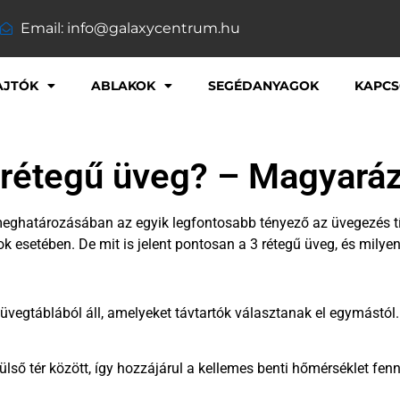
Email: info@galaxycentrum.hu
AJTÓK
ABLAKOK
SEGÉDANYAGOK
KAPCS
3 rétegű üveg? – Magyará
 meghatározásában az egyik legfontosabb tényező az üvegezés t
k esetében. De mit is jelent pontosan a 3 rétegű üveg, és mily
vegtáblából áll, amelyeket távtartók választanak el egymástól. 
ülső tér között, így hozzájárul a kellemes benti hőmérséklet fen