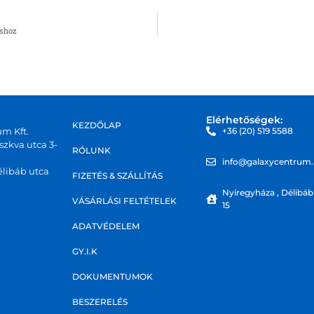
áshoz
Elérhetőségek:
KEZDŐLAP
um Kft.
+36 (20) 519 5588
zkva utca 3-
RÓLUNK
info@galaxycentrum
libáb utca
FIZETÉS & SZÁLLÍTÁS
Nyíregyháza , Délibáb
VÁSÁRLÁSI FELTÉTELEK
15
ADATVÉDELEM
GY.I.K
DOKUMENTUMOK
BESZERELÉS