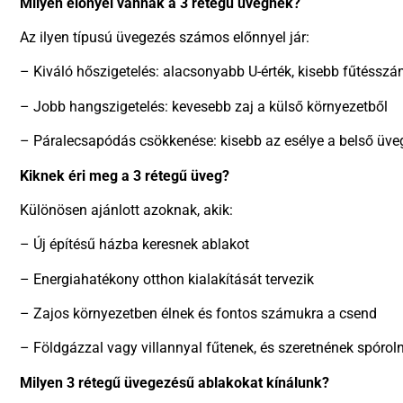
Milyen előnyei vannak a 3 rétegű üvegnek?
Az ilyen típusú üvegezés számos előnnyel jár:
– Kiváló hőszigetelés: alacsonyabb U-érték, kisebb fűtésszá
– Jobb hangszigetelés: kevesebb zaj a külső környezetből
– Páralecsapódás csökkenése: kisebb az esélye a belső üve
Kiknek éri meg a 3 rétegű üveg?
Különösen ajánlott azoknak, akik:
– Új építésű házba keresnek ablakot
– Energiahatékony otthon kialakítását tervezik
– Zajos környezetben élnek és fontos számukra a csend
– Földgázzal vagy villannyal fűtenek, és szeretnének spóroln
Milyen 3 rétegű üvegezésű ablakokat kínálunk?