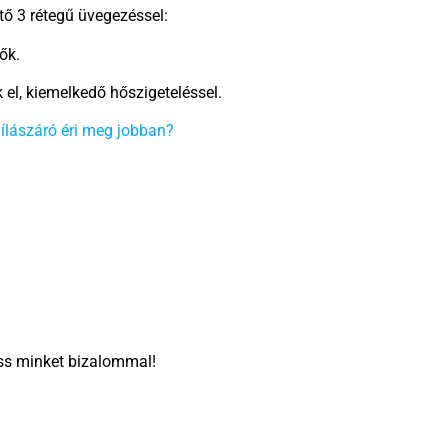
tő 3 rétegű üvegezéssel:
ők.
el, kiemelkedő hőszigeteléssel.
lászáró éri meg jobban?
ss minket bizalommal!