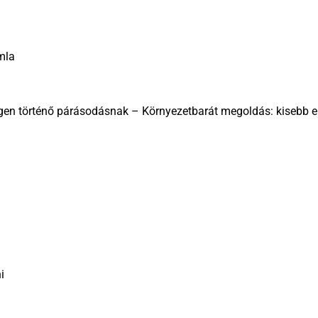
mla
gen történő párásodásnak – Környezetbarát megoldás: kisebb e
i