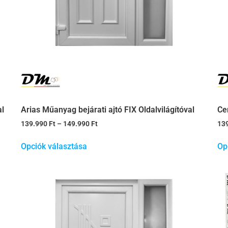
al
Arias Műanyag bejárati ajtó FIX Oldalvilágítóval
Ce
139.990
Ft
–
149.990
Ft
13
Opciók választása
Op