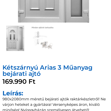
Kétszárnyú Arias 3 Műanyag
bejárati ajtó
169.990
Ft
Leírás:
980x2080mm méretű bejárati ajtók raktárkészletről! Ne
várjon heteket a gyártásra! Versenyképes áron, kiváló
minőség! Nyíregyházán személyesen átvehető!