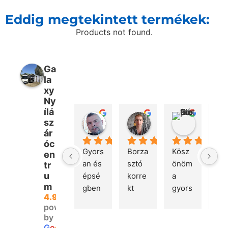
Eddig megtekintett termékek:
Products not found.
Ga
la
xy
Ny
ílá
Péter Bencsik
Márton Kovács
Gábor 
sz
1 hét telt el
3 hét telt el
2 hónap te
ár
óc
Gyors
Borza
Kösz
Gyo
en
an és 
sztó 
önöm 
rug
tr
u
épsé
korre
a 
mas
m
gben 
kt 
gyors 
és 
4.9
megé
kom
kiszál
hib
powered
rkeze
muni
litást!
an 
by
tt a 
káció. 
re
G
o
o
g
l
e