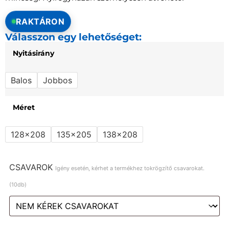
RAKTÁRON
Válasszon egy lehetőséget:
Nyitásirány
Balos
Jobbos
Méret
128x208
135x205
138x208
CSAVAROK
Igény esetén, kérhet a termékhez tokrögzítő csavarokat.
(10db)