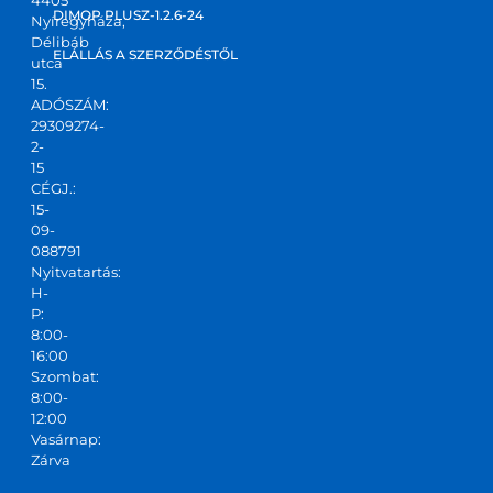
kapta
DIMOP PLUSZ-1.2.6-24
Nyíregyháza,
m! Jó 
Délibáb
kis 
ELÁLLÁS A SZERZŐDÉSTŐL
utca
csapa
15.
ADÓSZÁM:
t,ajánl
29309274-
ani 
2-
tudo
15
m!
CÉGJ.:
15-
09-
088791
Nyitvatartás:
H-
P:
8:00-
16:00
Szombat:
8:00-
12:00
Vasárnap:
Zárva