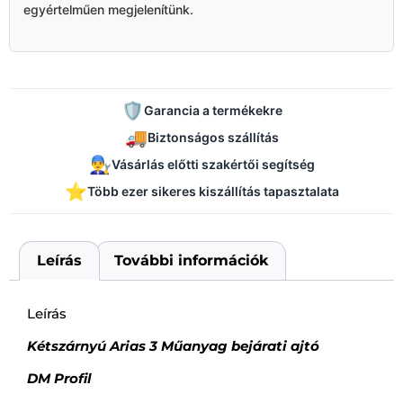
egyértelműen megjelenítünk.
🛡️
Garancia a termékekre
🚚
Biztonságos szállítás
👨‍🔧
Vásárlás előtti szakértői segítség
⭐
Több ezer sikeres kiszállítás tapasztalata
Leírás
További információk
Leírás
Kétszárnyú Arias 3 Műanyag bejárati ajtó
DM Profil