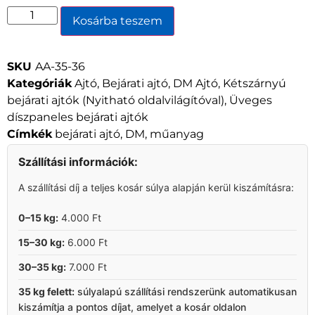
Kosárba teszem
SKU
AA-35-36
Kategóriák
Ajtó
,
Bejárati ajtó
,
DM Ajtó
,
Kétszárnyú
bejárati ajtók (Nyitható oldalvilágítóval)
,
Üveges
díszpaneles bejárati ajtók
Címkék
bejárati ajtó
,
DM
,
műanyag
Szállítási információk:
A szállítási díj a teljes kosár súlya alapján kerül kiszámításra:
0–15 kg:
4.000 Ft
15–30 kg:
6.000 Ft
30–35 kg:
7.000 Ft
35 kg felett:
súlyalapú szállítási rendszerünk automatikusan
kiszámítja a pontos díjat, amelyet a kosár oldalon