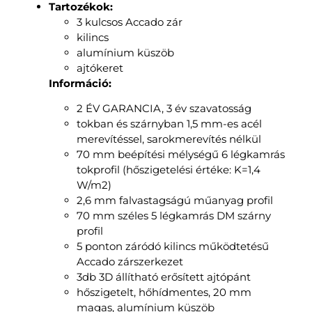
Tartozékok:
3 kulcsos Accado zár
kilincs
alumínium küszöb
ajtókeret
Információ:
2 ÉV GARANCIA, 3 év szavatosság
tokban és szárnyban 1,5 mm-es acél
merevítéssel, sarokmerevítés nélkül
70 mm beépítési mélységű 6 légkamrás
tokprofil (hőszigetelési értéke: K=1,4
W/m2)
2,6 mm falvastagságú műanyag profil
70 mm széles 5 légkamrás DM szárny
profil
5 ponton záródó kilincs működtetésű
Accado zárszerkezet
3db 3D állítható erősített ajtópánt
hőszigetelt, hőhídmentes, 20 mm
magas, alumínium küszöb