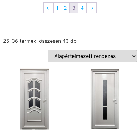
←
1
2
3
4
→
25–36 termék, összesen 43 db