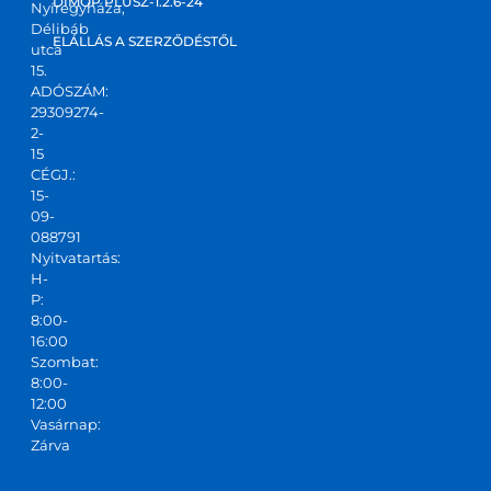
DIMOP PLUSZ-1.2.6-24
Nyíregyháza,
Délibáb
ELÁLLÁS A SZERZŐDÉSTŐL
utca
15.
ADÓSZÁM:
29309274-
2-
15
CÉGJ.:
15-
09-
088791
Nyitvatartás:
H-
P:
8:00-
16:00
Szombat:
8:00-
12:00
Vasárnap:
Zárva