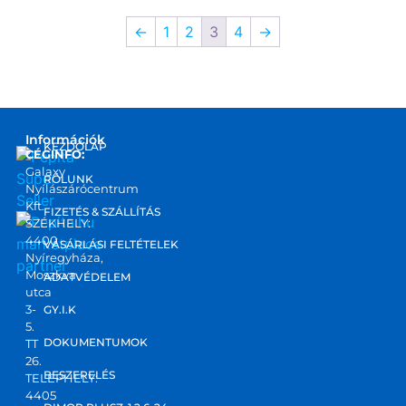
←
1
2
3
4
→
Információk
KEZDŐLAP
CÉGINFO:
Galaxy
RÓLUNK
Nyílászárócentrum
Kft.
FIZETÉS & SZÁLLÍTÁS
SZÉKHELY:
4400
marketplace
VÁSÁRLÁSI FELTÉTELEK
Nyíregyháza,
partner
Moszkva
ADATVÉDELEM
utca
3-
GY.I.K
5.
DOKUMENTUMOK
TT
26.
BESZERELÉS
TELEPHELY:
4405