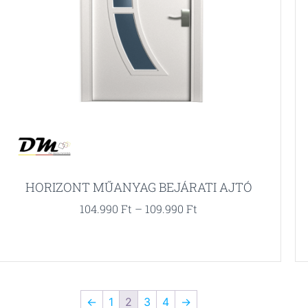
HORIZONT MŰANYAG BEJÁRATI AJTÓ
104.990
Ft
–
109.990
Ft
←
1
2
3
4
→