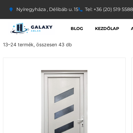
Nyíregyháza , Délibáb u. 15
Tel: +36 (20) 519 5588
BLOG
KEZDŐLAP
13–24 termék, összesen 43 db