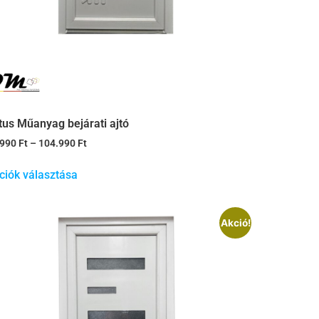
tus Műanyag bejárati ajtó
.990
Ft
–
104.990
Ft
ciók választása
Akció!