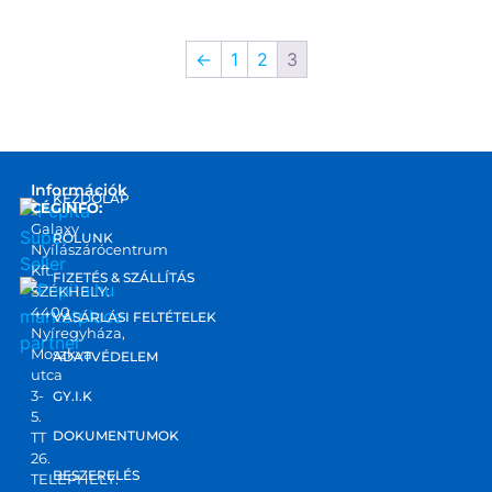
←
1
2
3
Információk
KEZDŐLAP
CÉGINFO:
Galaxy
RÓLUNK
Nyílászárócentrum
Kft.
FIZETÉS & SZÁLLÍTÁS
SZÉKHELY:
4400
marketplace
VÁSÁRLÁSI FELTÉTELEK
Nyíregyháza,
partner
Moszkva
ADATVÉDELEM
utca
3-
GY.I.K
5.
DOKUMENTUMOK
TT
26.
BESZERELÉS
TELEPHELY: