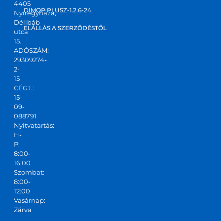
4405
DIMOP PLUSZ-1.2.6-24
Nyíregyháza,
Délibáb
ELÁLLÁS A SZERZŐDÉSTŐL
utca
15.
ADÓSZÁM:
29309274-
2-
15
CÉGJ.:
15-
09-
088791
Nyitvatartás:
H-
P:
8:00-
16:00
Szombat:
8:00-
12:00
Vasárnap:
Zárva