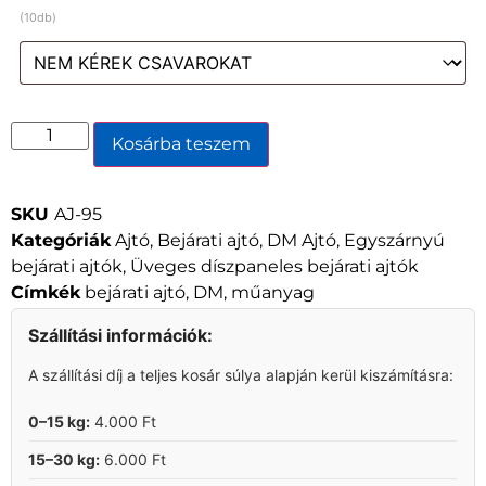
(10db)
Kosárba teszem
SKU
AJ-95
Kategóriák
Ajtó
,
Bejárati ajtó
,
DM Ajtó
,
Egyszárnyú
bejárati ajtók
,
Üveges díszpaneles bejárati ajtók
Címkék
bejárati ajtó
,
DM
,
műanyag
Szállítási információk:
A szállítási díj a teljes kosár súlya alapján kerül kiszámításra:
0–15 kg:
4.000 Ft
15–30 kg:
6.000 Ft