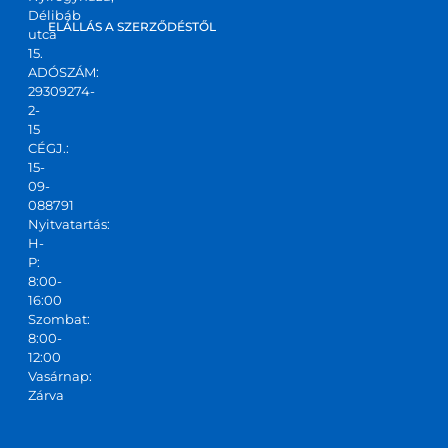
m! Jó 
Délibáb
kis 
ELÁLLÁS A SZERZŐDÉSTŐL
utca
csapa
15.
ADÓSZÁM:
t,ajánl
29309274-
ani 
2-
tudo
15
m!
CÉGJ.:
15-
09-
088791
Nyitvatartás:
H-
P:
8:00-
16:00
Szombat:
8:00-
12:00
Vasárnap:
Zárva