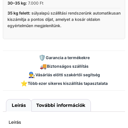
30–35 kg:
7.000 Ft
35 kg felett:
súlyalapú szállítási rendszerünk automatikusan
kiszámítja a pontos díjat, amelyet a kosár oldalon
egyértelműen megjelenítünk.
🛡️
Garancia a termékekre
🚚
Biztonságos szállítás
👨‍🔧
Vásárlás előtti szakértői segítség
⭐
Több ezer sikeres kiszállítás tapasztalata
Leírás
További információk
Leírás