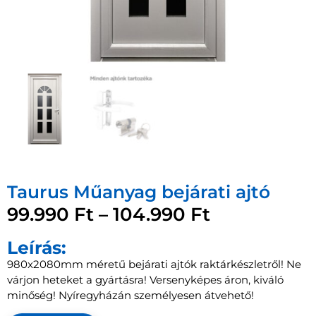
Taurus Műanyag bejárati ajtó
99.990
Ft
–
104.990
Ft
Leírás:
980x2080mm méretű bejárati ajtók raktárkészletről! Ne
várjon heteket a gyártásra! Versenyképes áron, kiváló
minőség! Nyíregyházán személyesen átvehető!