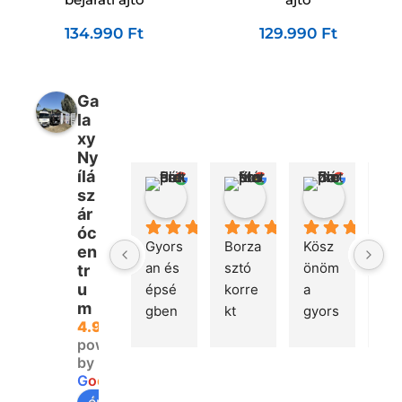
134.990
Ft
129.990
Ft
Ga
la
xy
Ny
ílá
Péter Bencsik
Márton Kovács
Gábor 
sz
1 hét telt el
3 hét telt el
2 hónap te
ár
óc
Gyors
Borza
Kösz
Gyo
en
an és 
sztó 
önöm 
rug
tr
u
épsé
korre
a 
mas
m
gben 
kt 
gyors 
és 
4.9
megé
kom
kiszál
hib
powered
rkeze
muni
litást!
an 
by
tt a 
káció. 
re
G
o
o
g
l
e
rende
Gyors 
lés 