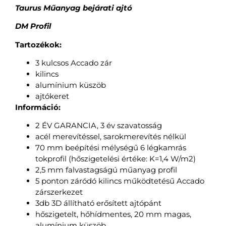
Taurus Műanyag bejárati ajtó
DM Profil
Tartozékok:
3 kulcsos Accado zár
kilincs
alumínium küszöb
ajtókeret
Információ:
2 ÉV GARANCIA, 3 év szavatosság
acél merevítéssel, sarokmerevítés nélkül
70 mm beépítési mélységű 6 légkamrás
tokprofil (hőszigetelési értéke: K=1,4 W/m2)
2,5 mm falvastagságú műanyag profil
5 ponton záródó kilincs működtetésű Accado
zárszerkezet
3db 3D állítható erősített ajtópánt
hőszigetelt, hőhídmentes, 20 mm magas,
alumínium küszöb