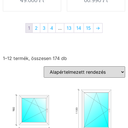
1
2
3
4
…
13
14
15
→
1–12 termék, összesen 174 db