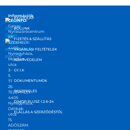
Információk
KEZDŐLAP
CÉGINFO:
Galaxy
RÓLUNK
Nyílászárócentrum
Kft.
FIZETÉS & SZÁLLÍTÁS
SZÉKHELY:
4400
marketplace
VÁSÁRLÁSI FELTÉTELEK
Nyíregyháza,
partner
Moszkva
ADATVÉDELEM
utca
3-
GY.I.K
5.
DOKUMENTUMOK
TT
26.
BESZERELÉS
TELEPHELY:
4405
DIMOP PLUSZ-1.2.6-24
Nyíregyháza,
Délibáb
ELÁLLÁS A SZERZŐDÉSTŐL
utca
15.
ADÓSZÁM: