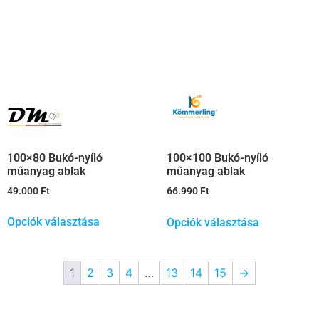
100×80 Bukó-nyíló
100×100 Bukó-nyíló
műanyag ablak
műanyag ablak
49.000
Ft
66.990
Ft
Opciók választása
Opciók választása
1
2
3
4
…
13
14
15
→