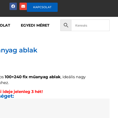
KAPCSOLAT
OLAT
EGYEDI MÉRET
nyag ablak
kos
100×240 fix műanyag ablak
, ideális nagy
khez.
 ideje jelenleg 3 hét!
séget: