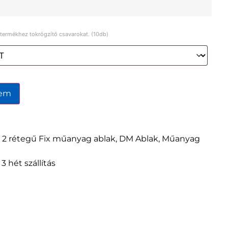
a termékhez tokrögzítő csavarokat. (10db)
zem
,
2 rétegű Fix műanyag ablak
,
DM Ablak
,
Műanyag
,
3 hét szállítás