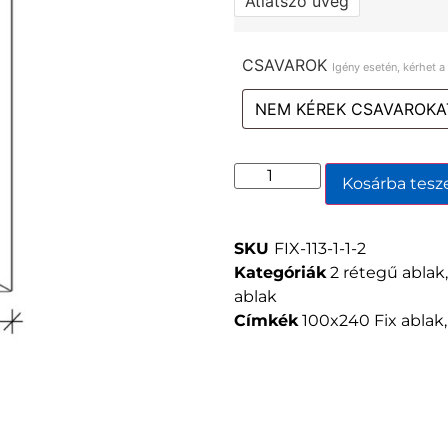
Átlátszó üveg
CSAVAROK
Igény esetén, kérhet 
Kosárba tes
SKU
FIX-113-1-1-2
Kategóriák
2 rétegű ablak
ablak
Címkék
100x240 Fix ablak