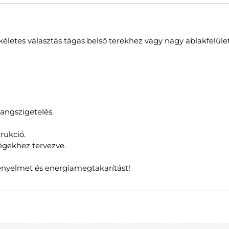
letes választás tágas belső terekhez vagy nagy ablakfelül
angszigetelés.
rukció.
égekhez tervezve.
ényelmet és energiamegtakarítást!