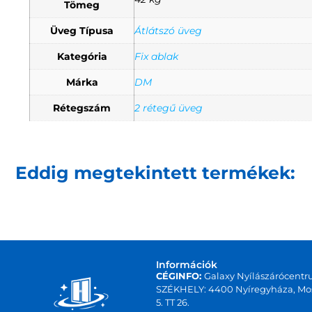
Tömeg
Üveg Típusa
Átlátszó üveg
Kategória
Fix ablak
Márka
DM
Rétegszám
2 rétegű üveg
Eddig megtekintett termékek:
Információk
CÉGINFO:
Galaxy Nyílászárócentr
SZÉKHELY: 4400 Nyíregyháza, Mos
5. TT 26.