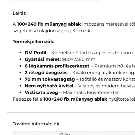
Leírás
A
100×240 fix műanyag ablak
impozáns méretével töké
szigetelési tulajdonságok jellemzik.
Termékjellemzők:
DM Profil
– Kiemelkedő tartósság és esztétikum.
Gyártási méret:
980×2380 mm.
6 légkamrás profilszerkezet
– Prémium hő- és h
2 rétegű üvegezés
– Kiváló energiatakarékosság.
70 mm tokvastagság
– Időtálló és masszív konst
Nem nyitható kivitel
– Világos és modern helyis
Víztiszta üveg
– Maximális fényáteresztés.
Fedezze fel a
100×240 fix műanyag ablak
nyújtotta k
További információk
42 kg