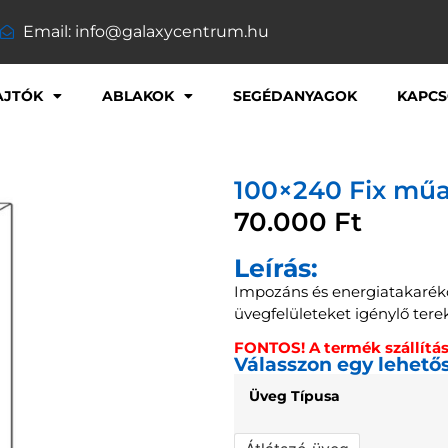
Email: info@galaxycentrum.hu
AJTÓK
ABLAKOK
SEGÉDANYAGOK
KAPCS
100×240 Fix műa
70.000
Ft
Leírás:
Impozáns és energiatakaré
üvegfelületeket igénylő tere
FONTOS! A termék szállítási
Válasszon egy lehető
Üveg Típusa