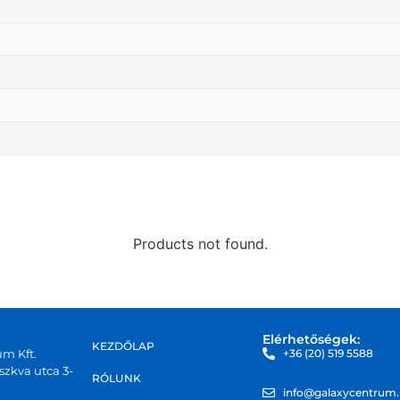
Products not found.
Elérhetőségek:
KEZDŐLAP
um Kft.
+36 (20) 519 5588
zkva utca 3-
RÓLUNK
info@galaxycentrum