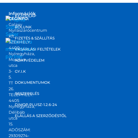
Információk
KEZDŐLAP
CÉGINFO:
Galaxy
RÓLUNK
Nyílászárócentrum
Kft.
FIZETÉS & SZÁLLÍTÁS
SZÉKHELY:
4400
marketplace
VÁSÁRLÁSI FELTÉTELEK
Nyíregyháza,
partner
Moszkva
ADATVÉDELEM
utca
3-
GY.I.K
5.
DOKUMENTUMOK
TT
26.
BESZERELÉS
TELEPHELY:
4405
DIMOP PLUSZ-1.2.6-24
Nyíregyháza,
Délibáb
ELÁLLÁS A SZERZŐDÉSTŐL
utca
15.
ADÓSZÁM:
29309274-