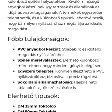
különböző építési helyzetekben. Kiváló minőségű
anyagból készülnek, így tartósak és ellenállnak az
időjárás viszontagságainak. A termékek egyszerűen
telepíthetők, és a különböző típusok lehetővé teszik,
hogy bármilyen nyílászáróhoz megtalálja az ideális
megoldást.
Főbb tulajdonságok:
PVC anyagból készült
: Strapabíró és időtálló
megoldás nyílászárókhoz.
Széles méretválaszték
: Elérhető különböző
méretekben, hogy minden igényt kielégítsen.
Egyszerű telepítés
: Könnyen illeszthető a PVC
nyílászárókhoz, biztosítva a precíz rögzítést.
Sokoldalú alkalmazhatóság
: Használható
ablakok és ajtók szélesítésére is.
Elérhető típusok:
DM 35mm Toktoldó
DM 50mm Toktoldó