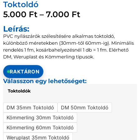
Toktoldó
5.000
Ft
–
7.000
Ft
Leírás:
PVC nyílászárók szélesítésére alkalmas toktoldó,
különböző méretekben (30mm-től 60mm-ig). Minimális
rendelés 1 fm, kosárbahelyezésnél 1 db = 1 fm. Elérhető
DM, Weruplast és Kömmerling típusok.
RAKTÁRON
Válasszon egy lehetőséget:
Toktoldók
DM 35mm Toktoldó
DM 50mm Toktoldó
Kömmerling 30mm Toktoldó
Kömmerling 60mm Toktoldó
Weruplast 35mm Toktoldó