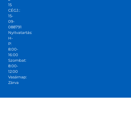
tudo
15
m!
CÉGJ.:
15-
09-
088791
Nyitvatartás:
H-
P:
8:00-
16:00
Szombat:
8:00-
12:00
Vasárnap:
Zárva