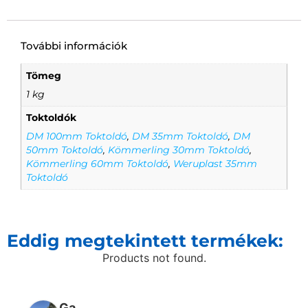
További információk
Tömeg
1 kg
Toktoldók
DM 100mm Toktoldó
,
DM 35mm Toktoldó
,
DM
50mm Toktoldó
,
Kömmerling 30mm Toktoldó
,
Kömmerling 60mm Toktoldó
,
Weruplast 35mm
Toktoldó
Eddig megtekintett termékek:
Products not found.
Ga