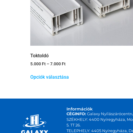
Toktoldó
5.000
Ft
–
7.000
Ft
Opciók választása
Információk
CÉGINFO:
Galaxy Nyílászárócentr
SZÉKHELY: 4400 Nyíregyháza, Mos
5. TT 26.
TELEPHELY: 4405 Nyíregyháza, Dé