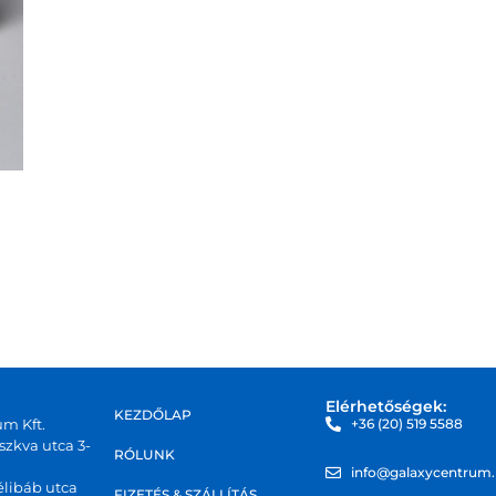
Elérhetőségek:
KEZDŐLAP
um Kft.
+36 (20) 519 5588
zkva utca 3-
RÓLUNK
info@galaxycentrum
libáb utca
FIZETÉS & SZÁLLÍTÁS