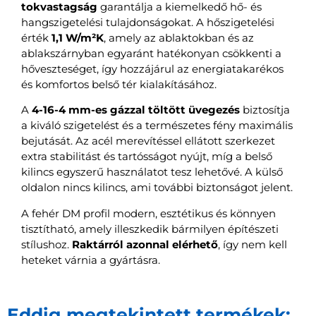
tokvastagság
garantálja a kiemelkedő hő- és
hangszigetelési tulajdonságokat. A hőszigetelési
érték
1,1 W/m²K
, amely az ablaktokban és az
ablakszárnyban egyaránt hatékonyan csökkenti a
hőveszteséget, így hozzájárul az energiatakarékos
és komfortos belső tér kialakításához.
A
4-16-4 mm-es gázzal töltött üvegezés
biztosítja
a kiváló szigetelést és a természetes fény maximális
bejutását. Az acél merevítéssel ellátott szerkezet
extra stabilitást és tartósságot nyújt, míg a belső
kilincs egyszerű használatot tesz lehetővé. A külső
oldalon nincs kilincs, ami további biztonságot jelent.
A fehér DM profil modern, esztétikus és könnyen
tisztítható, amely illeszkedik bármilyen építészeti
stílushoz.
Raktárról azonnal elérhető
, így nem kell
heteket várnia a gyártásra.
Eddig megtekintett termékek: