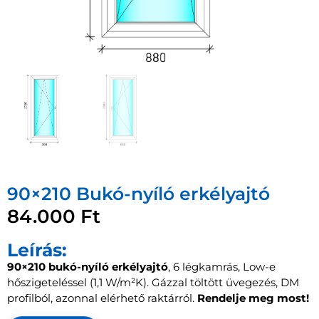
90×210 Bukó-nyíló erkélyajtó
84.000
Ft
Leírás:
90×210 bukó-nyíló erkélyajtó
, 6 légkamrás, Low-e
hőszigeteléssel (1,1 W/m²K). Gázzal töltött üvegezés, DM
profilból, azonnal elérhető raktárról.
Rendelje meg most!