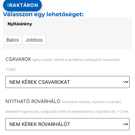
RAKTÁRON
Válasszon egy lehetőséget:
Nyitásirány
Balos
Jobbos
CSAVAROK
Igény esetén, kérhet a termékhez tokrögzítő csavarokat.
(10db)
NYITHATÓ ROVARHÁLÓ
Alumínium keretes, nyitható rovarháló,
beépített fogantyúval, üvegszálas hálóval erkélyajtókhoz. Gyártási idő: 1-2 hét