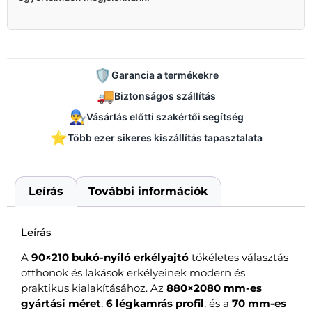
🛡️
Garancia a termékekre
🚚
Biztonságos szállítás
👨‍🔧
Vásárlás előtti szakértői segítség
⭐
Több ezer sikeres kiszállítás tapasztalata
Leírás
További információk
Leírás
A
90×210 bukó-nyíló erkélyajtó
tökéletes választás
otthonok és lakások erkélyeinek modern és
praktikus kialakításához. Az
880×2080 mm-es
gyártási méret
,
6 légkamrás profil
, és a
70 mm-es