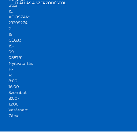
kis 
ELÁLLÁS A SZERZŐDÉSTŐL
utca
csapa
15.
ADÓSZÁM:
t,ajánl
29309274-
ani 
2-
tudo
15
m!
CÉGJ.:
15-
09-
088791
Nyitvatartás:
H-
P:
8:00-
16:00
Szombat:
8:00-
12:00
Vasárnap:
Zárva