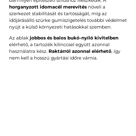
bármilyen építészeti stílushoz illeszkedik. A
horganyzott idomacél merevítés
növeli a
szerkezet stabilitását és tartósságát, míg az
időjárásálló szürke gumiszigetelés további védelmet
nyújt a külső környezeti hatásokkal szemben.
Az ablak
jobbos és balos bukó-nyíló kivitelben
elérhető, a tartozék kilinccsel együtt azonnal
használatra kész.
Raktárról azonnal elérhető
, így
nem kell a hosszú gyártási időre várnia.