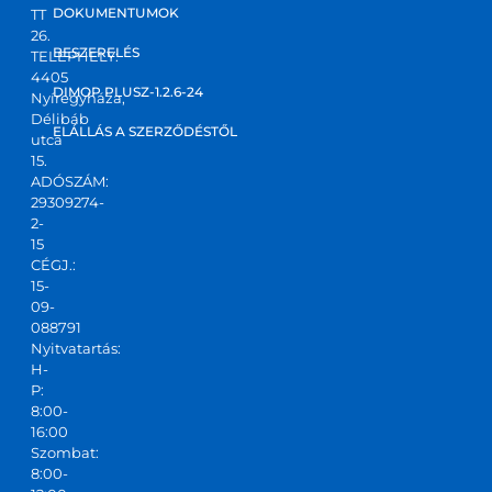
DOKUMENTUMOK
TT
válas
26.
zt 
BESZERELÉS
TELEPHELY:
4405
kapta
DIMOP PLUSZ-1.2.6-24
Nyíregyháza,
m! Jó 
Délibáb
kis 
ELÁLLÁS A SZERZŐDÉSTŐL
utca
csapa
15.
ADÓSZÁM:
t,ajánl
29309274-
ani 
2-
tudo
15
m!
CÉGJ.:
15-
09-
088791
Nyitvatartás:
H-
P:
8:00-
16:00
Szombat:
8:00-