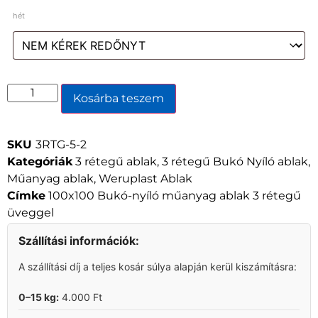
hét
Kosárba teszem
SKU
3RTG-5-2
Kategóriák
3 rétegű ablak
,
3 rétegű Bukó Nyíló ablak
,
Műanyag ablak
,
Weruplast Ablak
Címke
100x100 Bukó-nyíló műanyag ablak 3 rétegű
üveggel
Szállítási információk:
A szállítási díj a teljes kosár súlya alapján kerül kiszámításra:
0–15 kg:
4.000 Ft