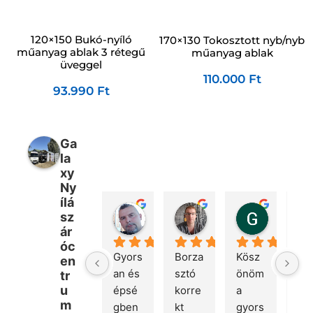
120×150 Bukó-nyíló
170×130 Tokosztott nyb/nyb
műanyag ablak 3 rétegű
műanyag ablak
üveggel
110.000
Ft
93.990
Ft
Ga
la
xy
Ny
ílá
Péter Bencsik
Márton Kovács
Gábor 
sz
1 hét telt el
3 hét telt el
2 hónap te
ár
óc
Gyors
Borza
Kösz
Gyo
en
an és 
sztó 
önöm 
rug
tr
u
épsé
korre
a 
mas
m
gben 
kt 
gyors 
és 