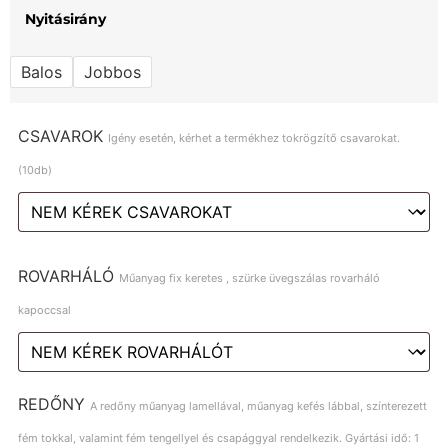
Nyitásirány
Balos
Jobbos
CSAVAROK
Igény esetén, kérhet a termékhez tokrögzítő csavarokat.
(10db)
ROVARHÁLÓ
Műanyag fix keretes , szürke üvegszálas rovarháló
kapoccsal
REDŐNY
A redőny műanyag lamellával, műanyag kefés lábbal, színterezett
fém tokkal, valamint fém tengellyel és csapággyal rendelkezik. Gyártási idő: 1