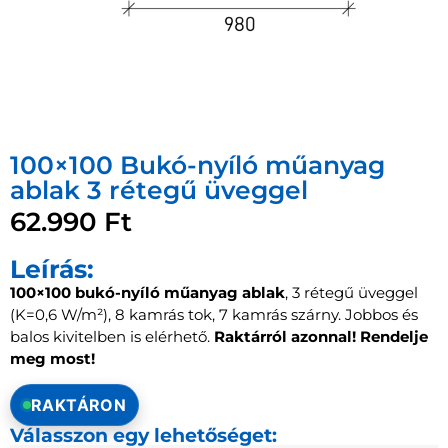
100×100 Bukó-nyíló műanyag
ablak 3 rétegű üveggel
62.990
Ft
Leírás:
100×100 bukó-nyíló műanyag ablak
, 3 rétegű üveggel
(K=0,6 W/m²), 8 kamrás tok, 7 kamrás szárny. Jobbos és
balos kivitelben is elérhető.
Raktárról azonnal!
Rendelje
meg most!
RAKTÁRON
Válasszon egy lehetőséget: