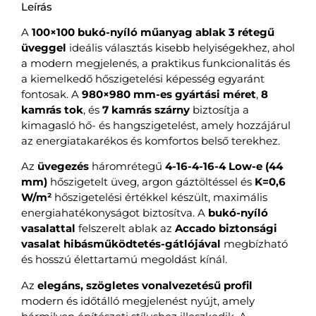
Leírás
A
100×100 bukó-nyíló műanyag ablak 3 rétegű
üveggel
ideális választás kisebb helyiségekhez, ahol
a modern megjelenés, a praktikus funkcionalitás és
a kiemelkedő hőszigetelési képesség egyaránt
fontosak. A
980×980 mm-es gyártási méret
,
8
kamrás tok
, és
7 kamrás szárny
biztosítja a
kimagasló hő- és hangszigetelést, amely hozzájárul
az energiatakarékos és komfortos belső terekhez.
Az
üvegezés
háromrétegű
4-16-4-16-4 Low-e (44
mm)
hőszigetelt üveg, argon gáztöltéssel és
K=0,6
W/m²
hőszigetelési értékkel készült, maximális
energiahatékonyságot biztosítva. A
bukó-nyíló
vasalattal
felszerelt ablak az
Accado biztonsági
vasalat hibásműködtetés-gátlójával
megbízható
és hosszú élettartamú megoldást kínál.
Az
elegáns, szögletes vonalvezetésű profil
modern és időtálló megjelenést nyújt, amely