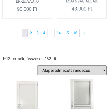
MŰANYAG ABLAK
ERKÉLYAJTÓ
43.000
Ft
90.000
Ft
1
2
3
4
…
14
15
16
→
1–12 termék, összesen 183 db