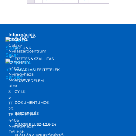
Információk
KEZDŐLAP
CÉGINFO:
Galaxy
RÓLUNK
Nyílászárócentrum
Kft.
FIZETÉS & SZÁLLÍTÁS
SZÉKHELY:
4400
marketplace
VÁSÁRLÁSI FELTÉTELEK
Nyíregyháza,
partner
Moszkva
ADATVÉDELEM
utca
3-
GY.I.K
5.
DOKUMENTUMOK
TT
26.
BESZERELÉS
TELEPHELY:
4405
DIMOP PLUSZ-1.2.6-24
Nyíregyháza,
Délibáb
ELÁLLÁS A SZERZŐDÉSTŐL